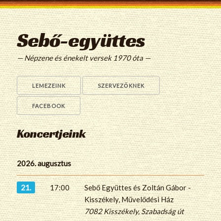
Sebő-együttes
— Népzene és énekelt versek 1970 óta —
LEMEZEINK
SZERVEZŐKNEK
FACEBOOK
Koncertjeink
2026. augusztus
21.
17:00
Sebő Együttes és Zoltán Gábor -
Kisszékely, Művelődési Ház
7082 Kisszékely, Szabadság út