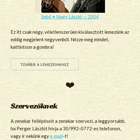
Sebő • Nagy László — 2004
Ez itt csak négy, véletlenszerűen kiválasztott lemezünk az
eddig megjelent negyvenből. Nézze meg mindet,
kattintson a gombra!
TOVÁBB A LEMEZEINKHEZ
Szervezőknek
A zenekar fellépéseit a zenekar szervezi, a leggyorsabb,
ha Perger Lászlót hívja a 30/992-0772-es telefonon,
vagy ír nekünk egy
e-mail
-t!