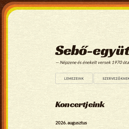
Sebő-együt
— Népzene és énekelt versek 1970 ót
LEMEZEINK
SZERVEZŐKNE
Koncertjeink
2026. augusztus