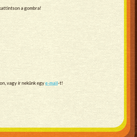
 kattintson a gombra!
non, vagy ír nekünk egy
e-mail
-t!