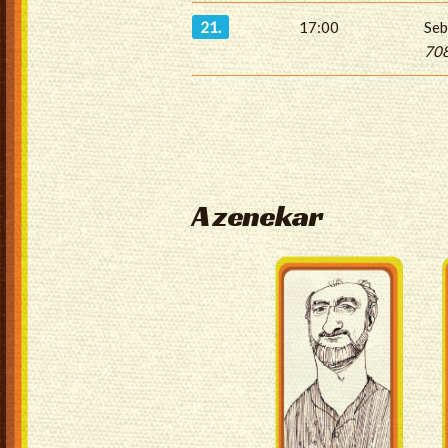
21.
17:00
Seb
708
A zenekar