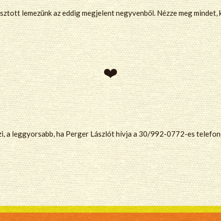
lasztott lemezünk az eddig megjelent negyvenből. Nézze meg mindet,
zi, a leggyorsabb, ha Perger Lászlót hívja a 30/992-0772-es telefo