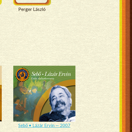
Perger László
Sebő • Lázár Ervin — 2007