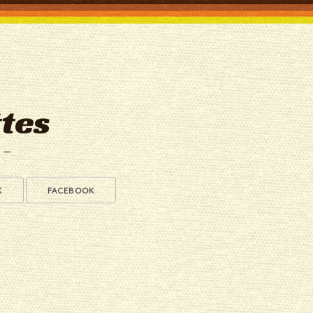
tes
a —
K
FACEBOOK