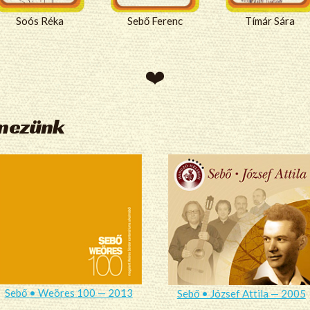
Soós Réka
Sebő Ferenc
Tímár Sára
emezünk
Sebő • Weöres 100 — 2013
Sebő • József Attila — 2005