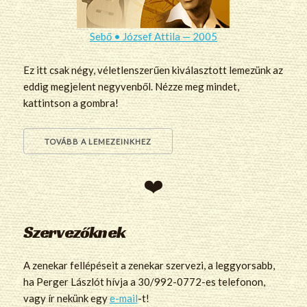
Sebő • József Attila — 2005
Ez itt csak négy, véletlenszerűen kiválasztott lemezünk az
eddig megjelent negyvenből. Nézze meg mindet,
kattintson a gombra!
TOVÁBB A LEMEZEINKHEZ
Szervezőknek
A zenekar fellépéseit a zenekar szervezi, a leggyorsabb,
ha Perger Lászlót hívja a 30/992-0772-es telefonon,
vagy ír nekünk egy
e-mail
-t!