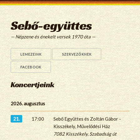
Sebő-együttes
— Népzene és énekelt versek 1970 óta —
LEMEZEINK
SZERVEZŐKNEK
FACEBOOK
Koncertjeink
2026. augusztus
21.
17:00
Sebő Együttes és Zoltán Gábor -
Kisszékely, Művelődési Ház
7082 Kisszékely, Szabadság út