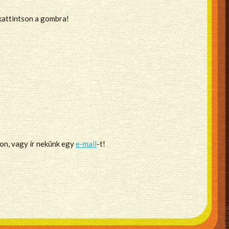
 kattintson a gombra!
non, vagy ír nekünk egy
e-mail
-t!