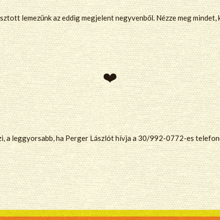
lasztott lemezünk az eddig megjelent negyvenből. Nézze meg mindet,
zi, a leggyorsabb, ha Perger Lászlót hívja a 30/992-0772-es telefo