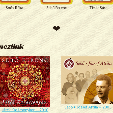
Soós Réka
Sebő Ferenc
Tímár Sára
emezünk
Sebő • József Attila — 2005
Játék Karácsonykor — 2010