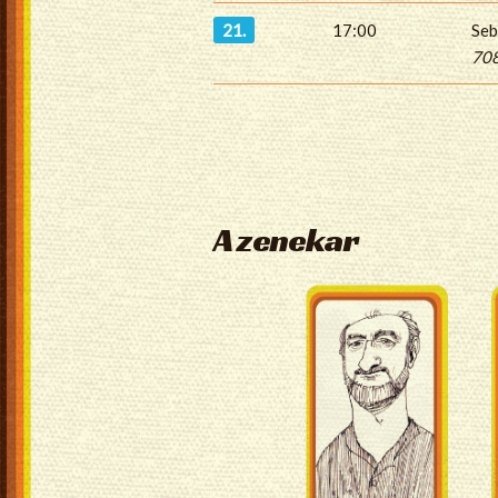
21.
17:00
Seb
708
A zenekar