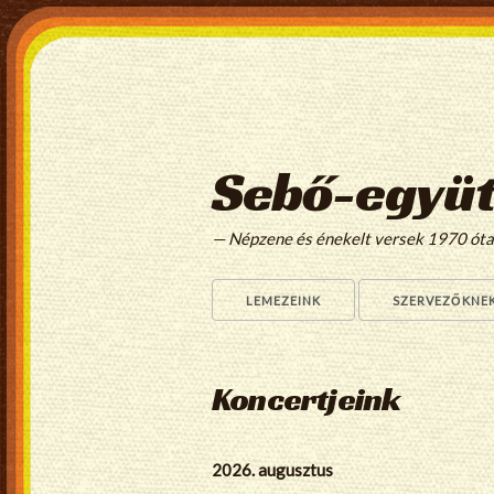
Sebő-együt
— Népzene és énekelt versek 1970 ót
LEMEZEINK
SZERVEZŐKNE
Koncertjeink
2026. augusztus