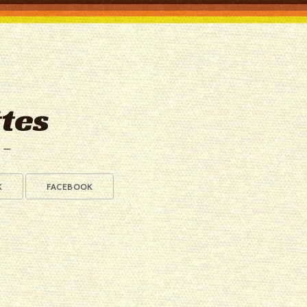
tes
a —
K
FACEBOOK