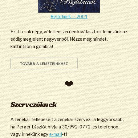
Rejtelmek — 2001
Ez itt csak négy, véletlenszerűen kiválasztott lemezünk az
eddig megjelent negyvenből. Nézze meg mindet,
kattintson a gombra!
TOVÁBB A LEMEZEINKHEZ
Szervezőknek
A zenekar fellépéseit a zenekar szervezi, a leggyorsabb,
ha Perger Lászlót hívja a 30/992-0772-es telefonon,
vagy ír nekünk egy
e-mail
-t!