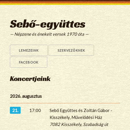
Sebő-együttes
— Népzene és énekelt versek 1970 óta —
LEMEZEINK
SZERVEZŐKNEK
FACEBOOK
Koncertjeink
2026. augusztus
21.
17:00
Sebő Együttes és Zoltán Gábor -
Kisszékely, Művelődési Ház
7082 Kisszékely, Szabadság út