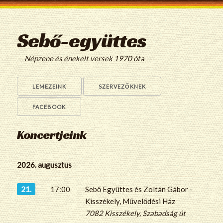
Sebő-együttes
— Népzene és énekelt versek 1970 óta —
LEMEZEINK
SZERVEZŐKNEK
FACEBOOK
Koncertjeink
2026. augusztus
21.
17:00
Sebő Együttes és Zoltán Gábor -
Kisszékely, Művelődési Ház
7082 Kisszékely, Szabadság út