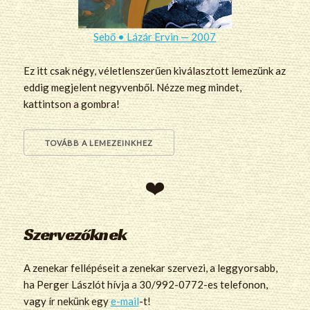
Sebő • Lázár Ervin — 2007
Ez itt csak négy, véletlenszerűen kiválasztott lemezünk az
eddig megjelent negyvenből. Nézze meg mindet,
kattintson a gombra!
TOVÁBB A LEMEZEINKHEZ
Szervezőknek
A zenekar fellépéseit a zenekar szervezi, a leggyorsabb,
ha Perger Lászlót hívja a 30/992-0772-es telefonon,
vagy ír nekünk egy
e-mail
-t!