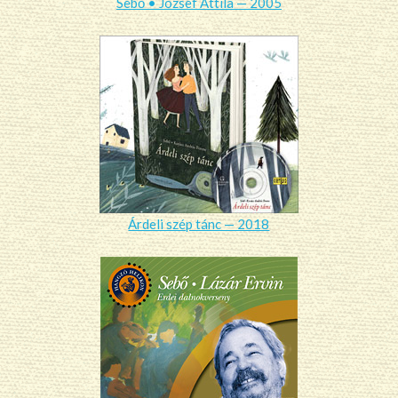
Sebő • József Attila — 2005
Árdeli szép tánc — 2018