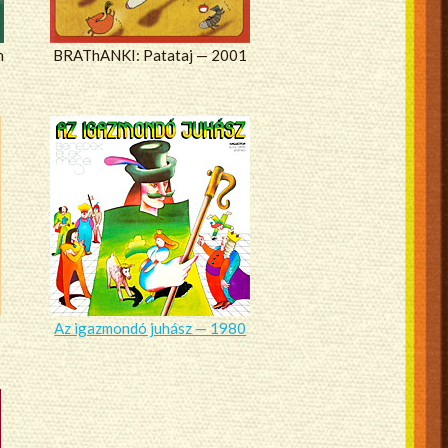
n
BRAThANKI: Patataj — 2001
Az igazmondó juhász — 1980