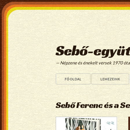
Sebő-együt
— Népzene és énekelt versek 1970 ót
FŐOLDAL
LEMEZEINK
Sebő Ferenc és a S