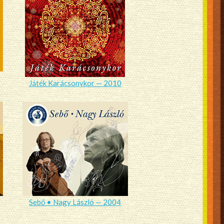
Játék Karácsonykor — 2010
Sebő • Nagy László — 2004