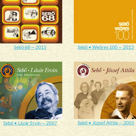
Sebő 68 — 2015
Sebő • Weöres 100 — 2013
Sebő • József Attila — 2005
Sebő • Lázár Ervin — 2007