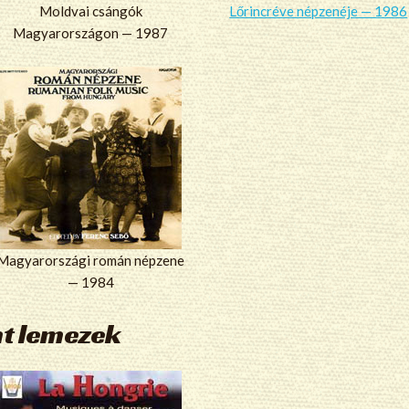
Moldvai csángók
Lőrincréve népzenéje — 1986
Magyarországon — 1987
Magyarországi román népzene
— 1984
nt lemezek