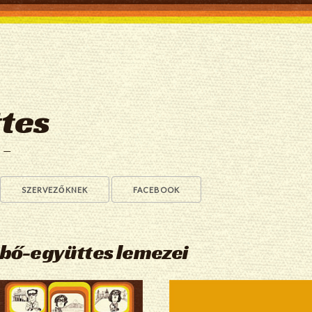
tes
a —
SZERVEZŐKNEK
FACEBOOK
ebő-együttes lemezei