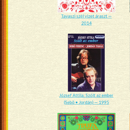
Tavaszi szél vizet áraszt —
2014
József Attila: Szólt az ember
(Sebő • Jordán) — 1995