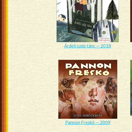
Árdeli szép tánc — 2018
Pannon Freskó — 2009