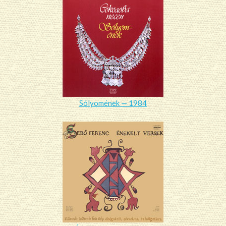
Sólyomének — 1984