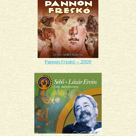
Pannon Freskó — 2009