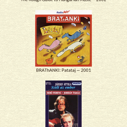
BRAThANKI: Patataj — 2001