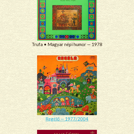
Trufa • Magyar népi humor — 1978
Regélő — 1977/2004