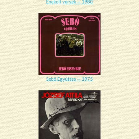
Énekelt versek — 1980
Sebő Együttes — 1975