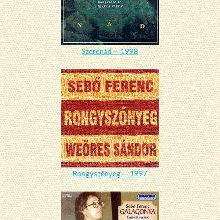
Szerenád — 1998
Rongyszőnyeg — 1997