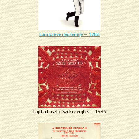
Lőrincréve népzenéje — 1986
Lajtha László: Széki gyűjtés — 1985