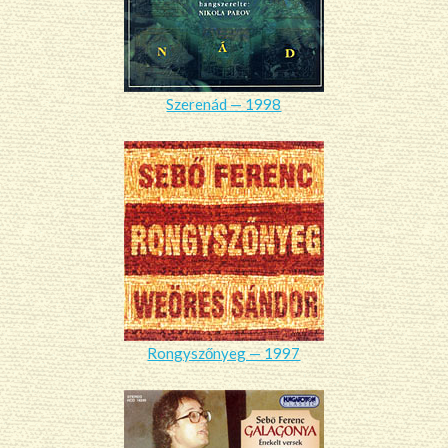
Szerenád — 1998
Rongyszőnyeg — 1997