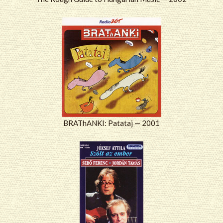
BRAThANKI: Patataj — 2001