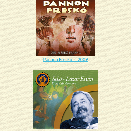
Pannon Freskó — 2009