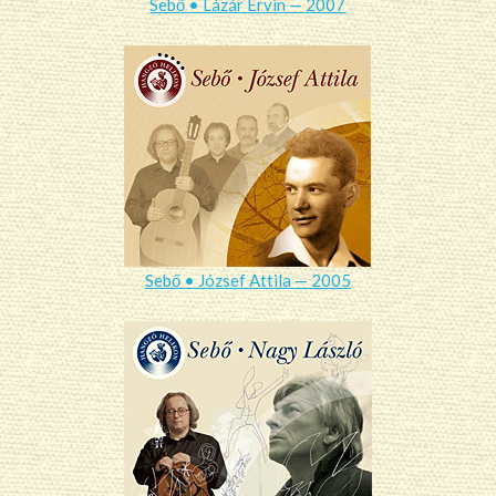
Sebő • Lázár Ervin — 2007
Sebő • József Attila — 2005