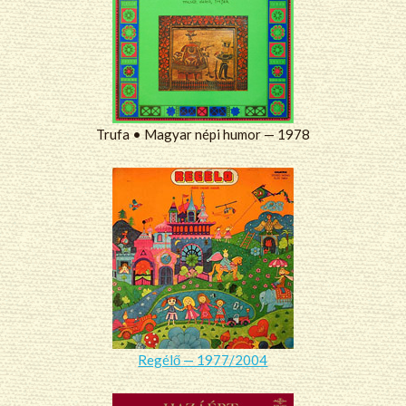
Trufa • Magyar népi humor — 1978
Regélő — 1977/2004