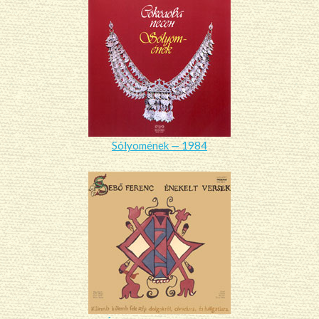
Sólyomének — 1984