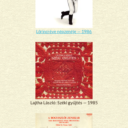
Lőrincréve népzenéje — 1986
Lajtha László: Széki gyűjtés — 1985