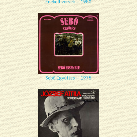
Énekelt versek — 1980
Sebő Együttes — 1975