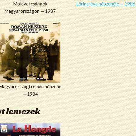
Moldvai csángók
Lőrincréve népzenéje — 1986
Magyarországon — 1987
Magyarországi román népzene
— 1984
nt lemezek