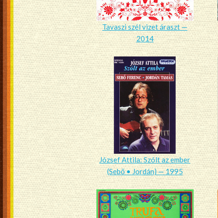
Tavaszi szél vizet áraszt —
2014
József Attila: Szólt az ember
(Sebő • Jordán) — 1995