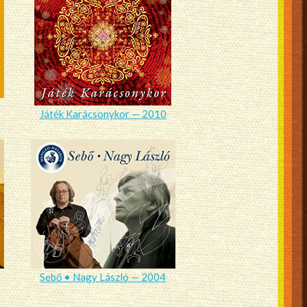
Játék Karácsonykor — 2010
Sebő • Nagy László — 2004