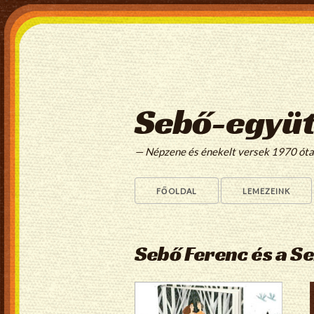
Sebő-együt
— Népzene és énekelt versek 1970 ót
FŐOLDAL
LEMEZEINK
Sebő Ferenc és a S