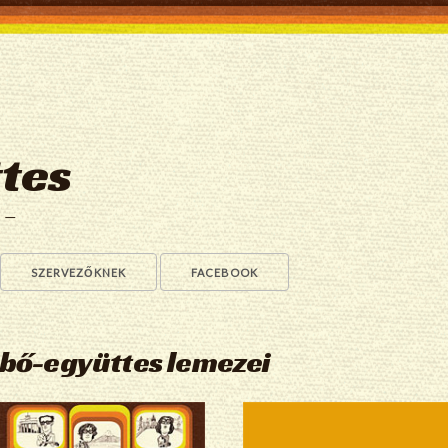
tes
a —
SZERVEZŐKNEK
FACEBOOK
ebő-együttes lemezei