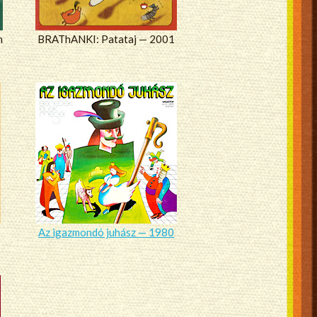
n
BRAThANKI: Patataj — 2001
Az igazmondó juhász — 1980