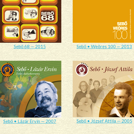
Sebő 68 — 2015
Sebő • Weöres 100 — 2013
Sebő • József Attila — 2005
Sebő • Lázár Ervin — 2007