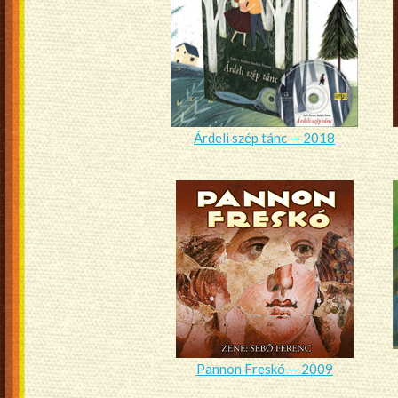
Árdeli szép tánc — 2018
Pannon Freskó — 2009