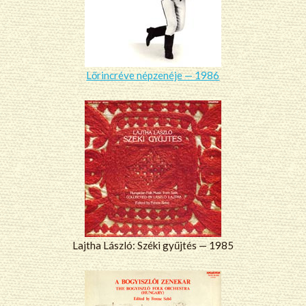
Lőrincréve népzenéje — 1986
Lajtha László: Széki gyűjtés — 1985