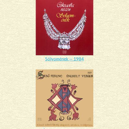
Sólyomének — 1984