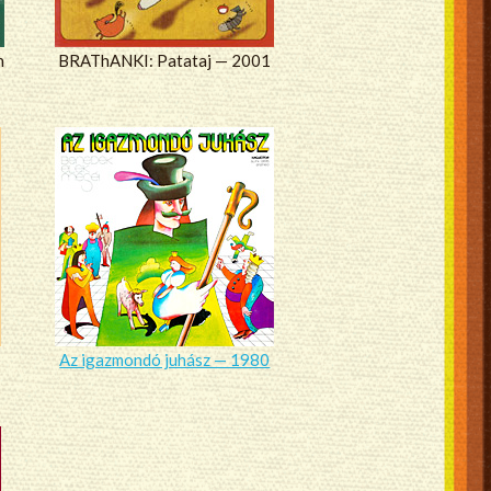
n
BRAThANKI: Patataj — 2001
Az igazmondó juhász — 1980