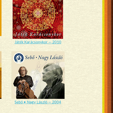
Játék Karácsonykor — 2010
Sebő • Nagy László — 2004