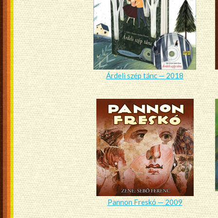
Árdeli szép tánc — 2018
Pannon Freskó — 2009