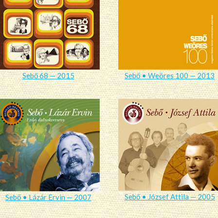
Sebő 68 — 2015
Sebő • Weöres 100 — 2013
Sebő • József Attila — 2005
Sebő • Lázár Ervin — 2007