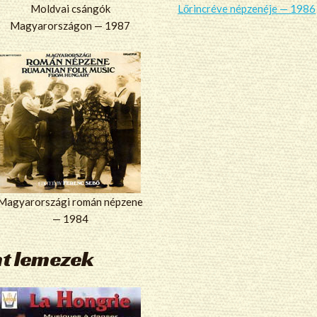
Moldvai csángók
Lőrincréve népzenéje — 1986
Magyarországon — 1987
Magyarországi román népzene
— 1984
nt lemezek