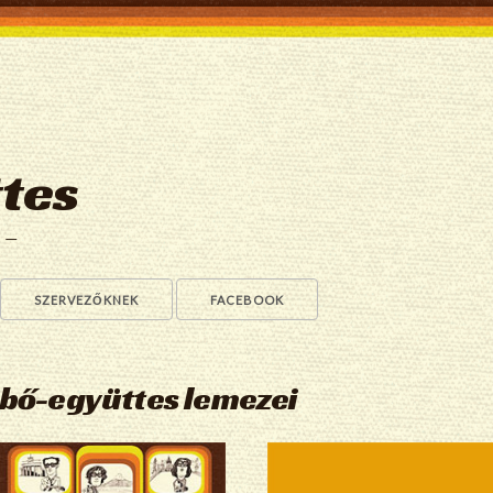
tes
a —
SZERVEZŐKNEK
FACEBOOK
ebő-együttes lemezei