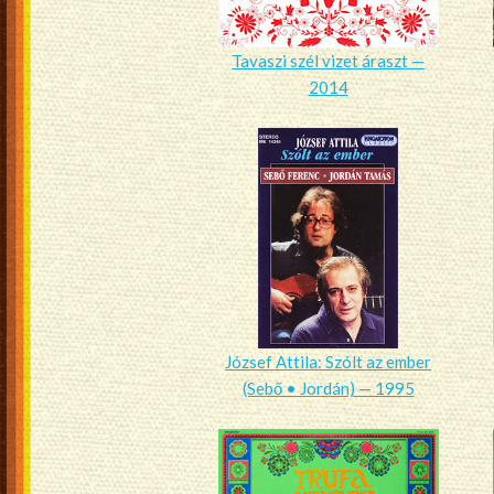
Tavaszi szél vizet áraszt —
2014
József Attila: Szólt az ember
(Sebő • Jordán) — 1995