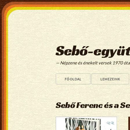
Sebő-együt
— Népzene és énekelt versek 1970 ót
FŐOLDAL
LEMEZEINK
Sebő Ferenc és a S