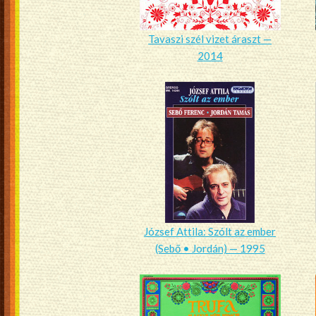
Tavaszi szél vizet áraszt —
2014
József Attila: Szólt az ember
(Sebő • Jordán) — 1995