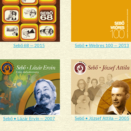
Sebő 68 — 2015
Sebő • Weöres 100 — 2013
Sebő • József Attila — 2005
Sebő • Lázár Ervin — 2007