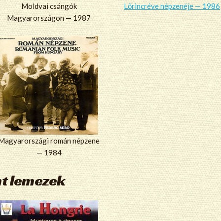
Moldvai csángók
Lőrincréve népzenéje — 1986
Magyarországon — 1987
Magyarországi román népzene
— 1984
nt lemezek