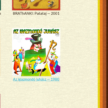
n
BRAThANKI: Patataj — 2001
Az igazmondó juhász — 1980