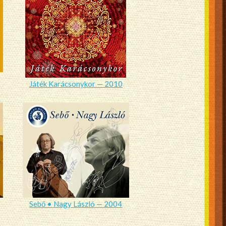
Játék Karácsonykor — 2010
Sebő • Nagy László — 2004