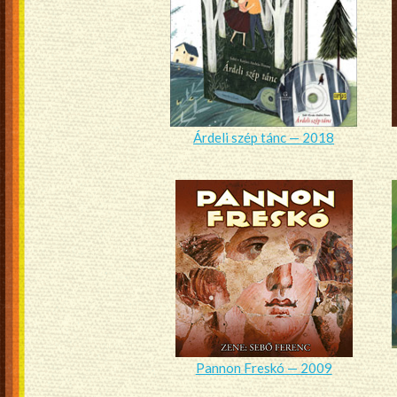
Árdeli szép tánc — 2018
Pannon Freskó — 2009