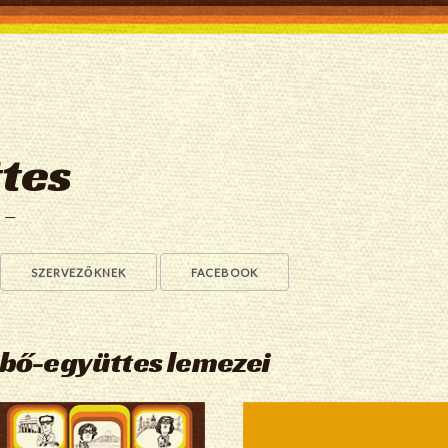
tes
a —
SZERVEZŐKNEK
FACEBOOK
ebő-együttes lemezei