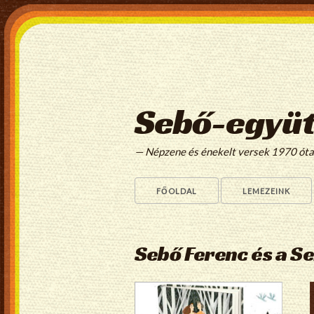
Sebő-együt
— Népzene és énekelt versek 1970 ót
FŐOLDAL
LEMEZEINK
Sebő Ferenc és a S