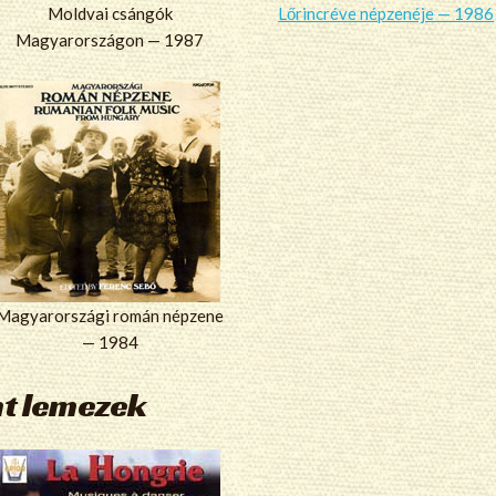
Moldvai csángók
Lőrincréve népzenéje — 1986
Magyarországon — 1987
Magyarországi román népzene
— 1984
nt lemezek