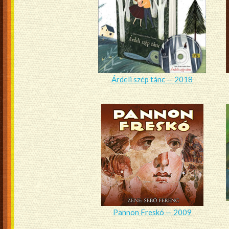
Árdeli szép tánc — 2018
Pannon Freskó — 2009