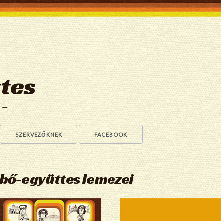
tes
a —
SZERVEZŐKNEK
FACEBOOK
ebő-együttes lemezei