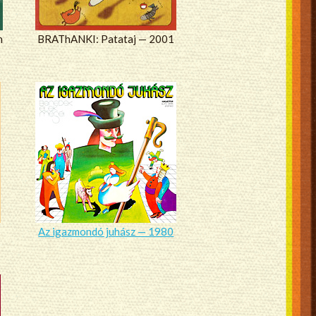
n
BRAThANKI: Patataj — 2001
Az igazmondó juhász — 1980