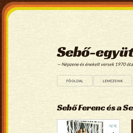
Sebő-együt
— Népzene és énekelt versek 1970 ót
FŐOLDAL
LEMEZEINK
Sebő Ferenc és a S