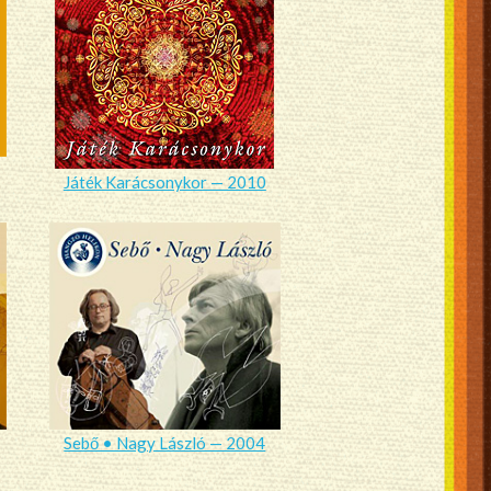
Játék Karácsonykor — 2010
Sebő • Nagy László — 2004