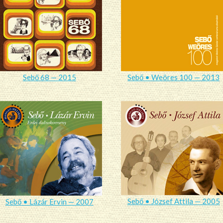
Sebő 68 — 2015
Sebő • Weöres 100 — 2013
Sebő • József Attila — 2005
Sebő • Lázár Ervin — 2007