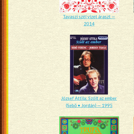
Tavaszi szél vizet áraszt —
2014
József Attila: Szólt az ember
(Sebő • Jordán) — 1995