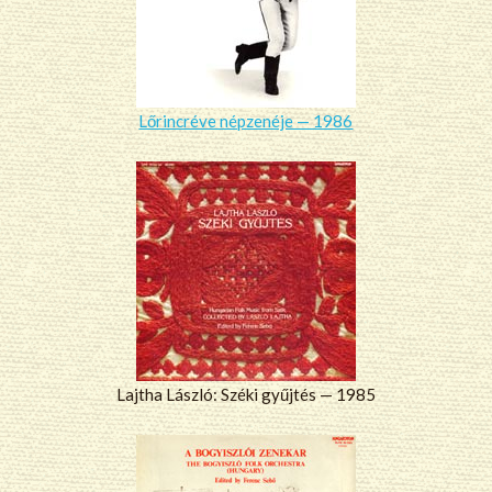
Lőrincréve népzenéje — 1986
Lajtha László: Széki gyűjtés — 1985