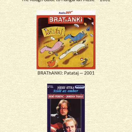
BRAThANKI: Patataj — 2001