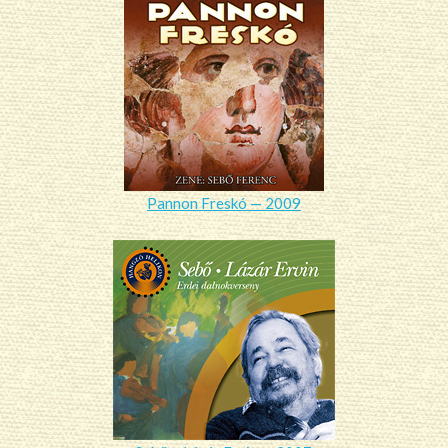
Pannon Freskó — 2009