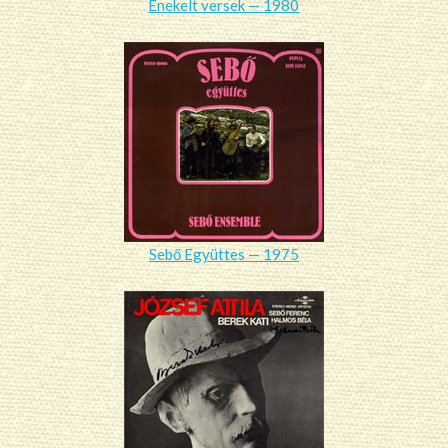
Énekelt versek — 1980
Sebő Együttes — 1975