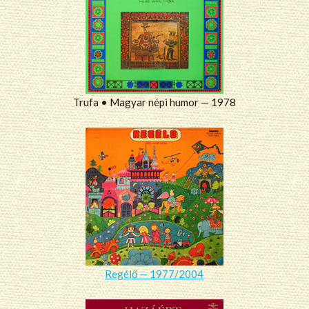
Trufa • Magyar népi humor — 1978
Regélő — 1977/2004