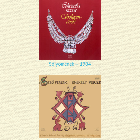
Sólyomének — 1984