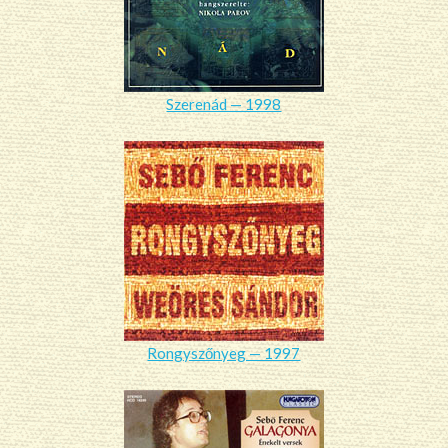
Szerenád — 1998
Rongyszőnyeg — 1997