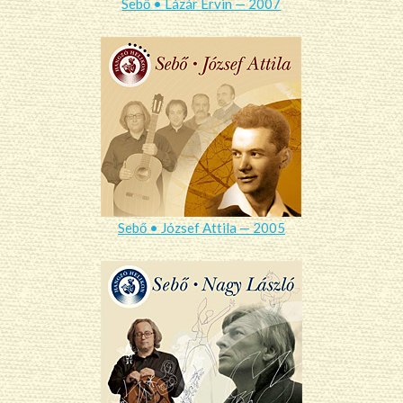
Sebő • Lázár Ervin — 2007
Sebő • József Attila — 2005