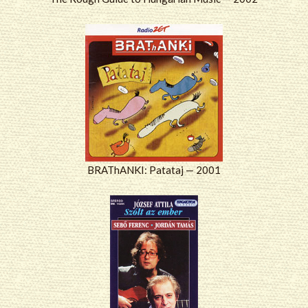
BRAThANKI: Patataj — 2001