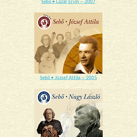
Sebő • Lázár Ervin — 2007
Sebő • József Attila — 2005