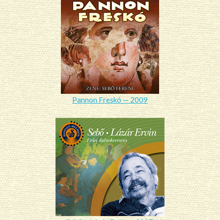
Pannon Freskó — 2009