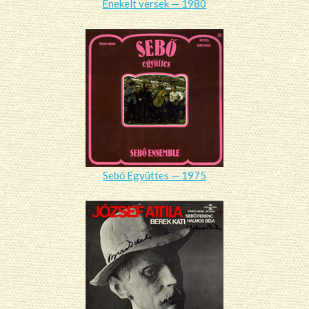
Énekelt versek — 1980
Sebő Együttes — 1975