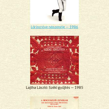
Lőrincréve népzenéje — 1986
Lajtha László: Széki gyűjtés — 1985