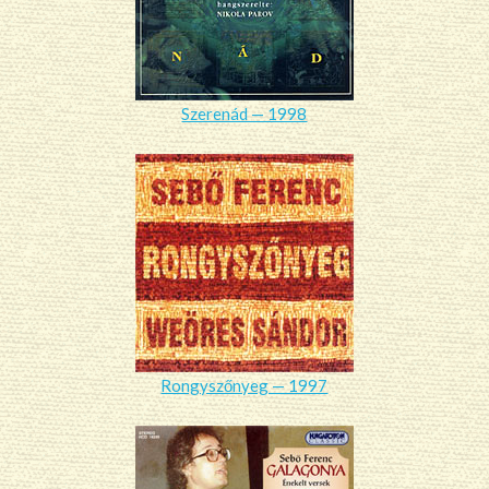
Szerenád — 1998
Rongyszőnyeg — 1997