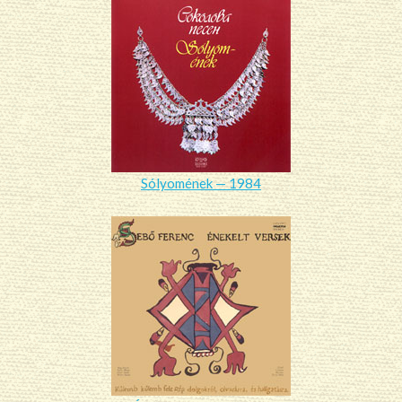
Sólyomének — 1984