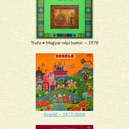
Trufa • Magyar népi humor — 1978
Regélő — 1977/2004