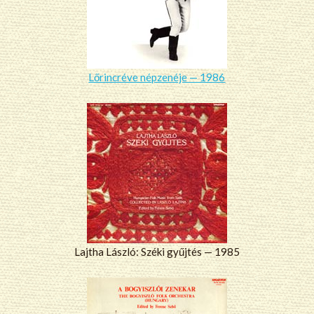
Lőrincréve népzenéje — 1986
Lajtha László: Széki gyűjtés — 1985