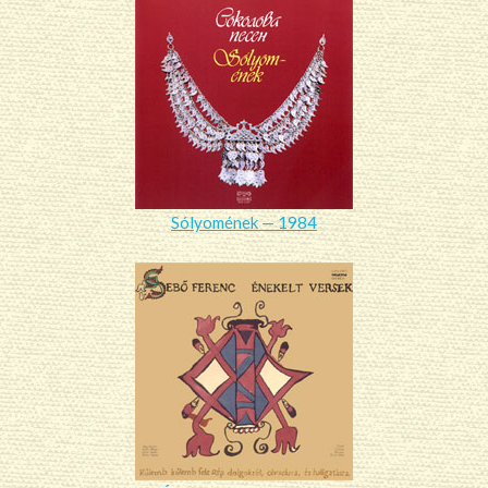
Sólyomének — 1984