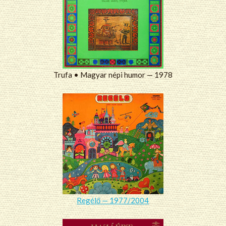
Trufa • Magyar népi humor — 1978
Regélő — 1977/2004