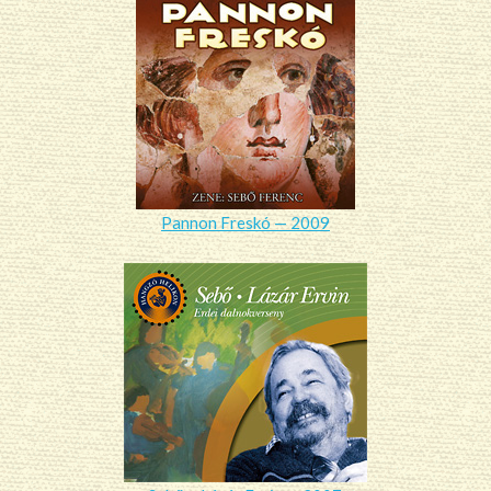
Pannon Freskó — 2009