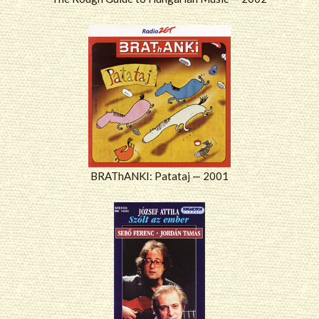
BRAThANKI: Patataj — 2001