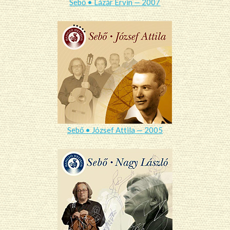
Sebő • Lázár Ervin — 2007
Sebő • József Attila — 2005