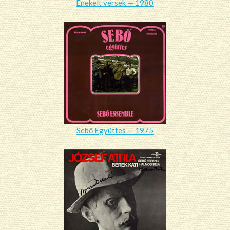
Énekelt versek — 1980
Sebő Együttes — 1975