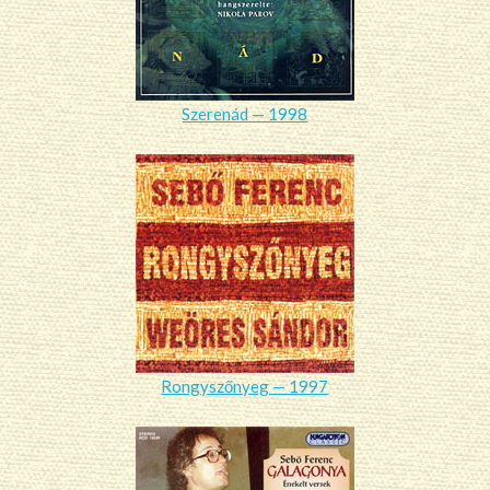
Szerenád — 1998
Rongyszőnyeg — 1997