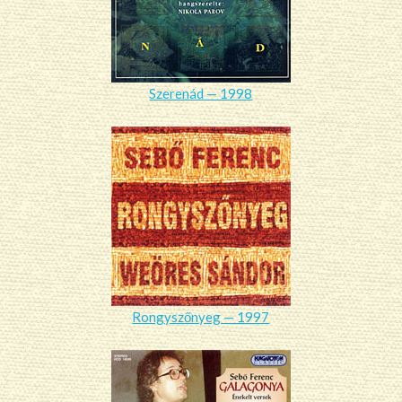
Szerenád — 1998
Rongyszőnyeg — 1997