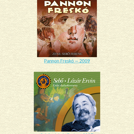
Pannon Freskó — 2009