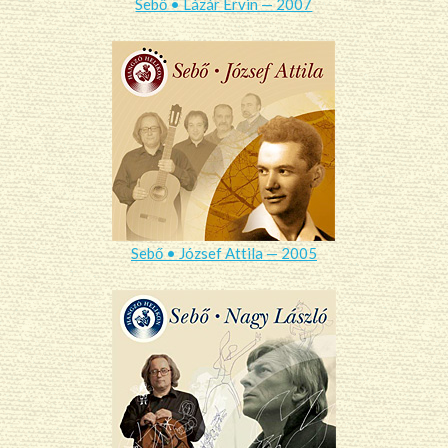
Sebő • Lázár Ervin — 2007
Sebő • József Attila — 2005