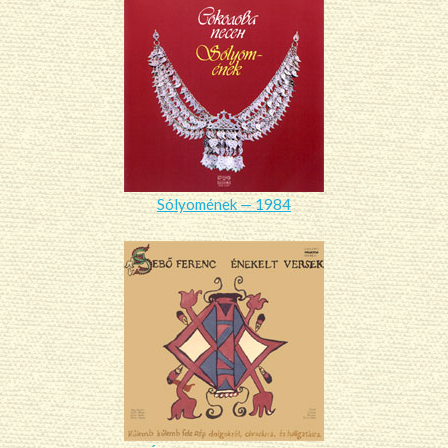
Sólyomének — 1984