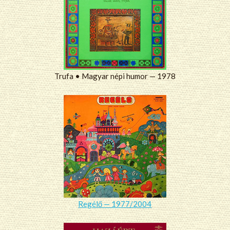
Trufa • Magyar népi humor — 1978
Regélő — 1977/2004