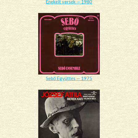
Énekelt versek — 1980
Sebő Együttes — 1975