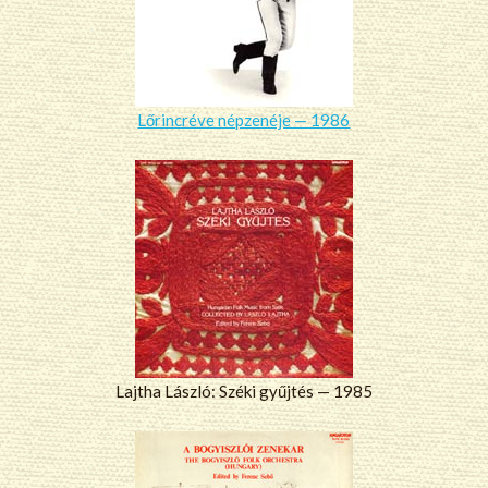
Lőrincréve népzenéje — 1986
Lajtha László: Széki gyűjtés — 1985