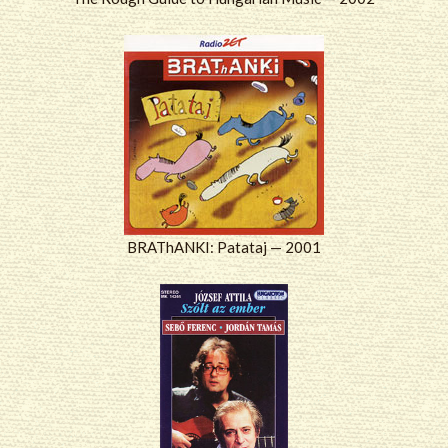
BRAThANKI: Patataj — 2001