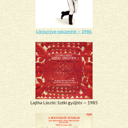
Lőrincréve népzenéje — 1986
Lajtha László: Széki gyűjtés — 1985