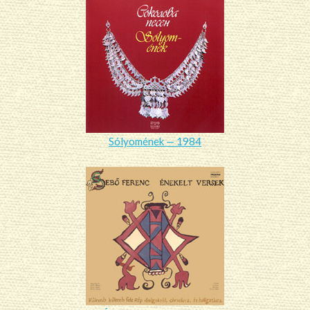
Sólyomének — 1984