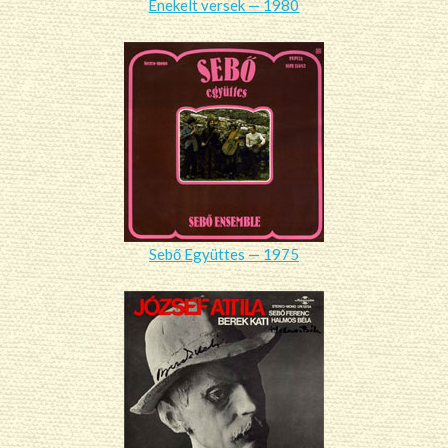
Énekelt versek — 1980
Sebő Együttes — 1975