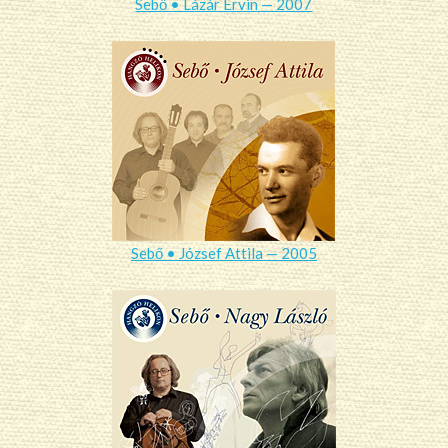
Sebő • Lázár Ervin — 2007
Sebő • József Attila — 2005