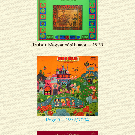
Trufa • Magyar népi humor — 1978
Regélő — 1977/2004