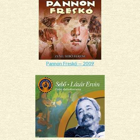
Pannon Freskó — 2009