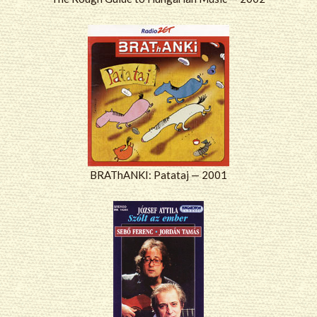
BRAThANKI: Patataj — 2001