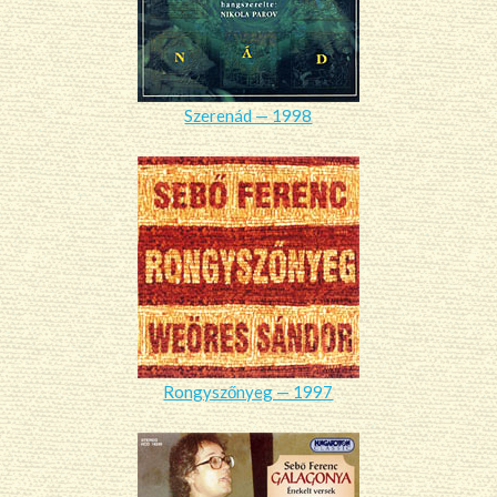
Szerenád — 1998
Rongyszőnyeg — 1997