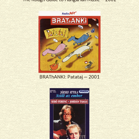
BRAThANKI: Patataj — 2001