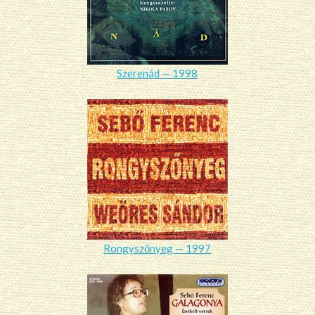
Szerenád — 1998
Rongyszőnyeg — 1997