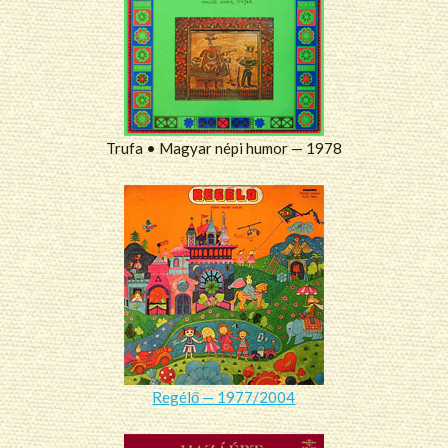
Trufa • Magyar népi humor — 1978
Regélő — 1977/2004