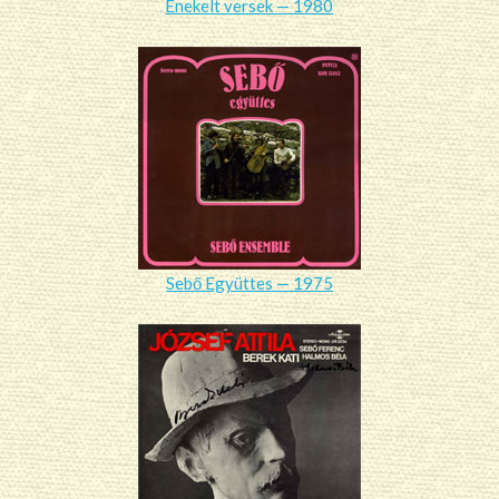
Énekelt versek — 1980
Sebő Együttes — 1975