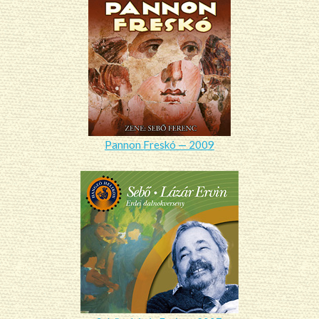
Pannon Freskó — 2009