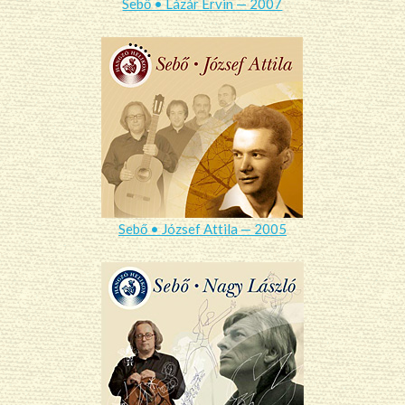
Sebő • Lázár Ervin — 2007
Sebő • József Attila — 2005