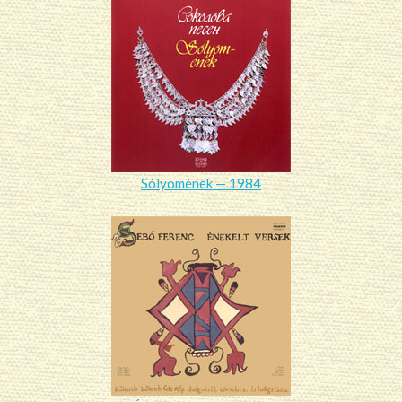
Sólyomének — 1984