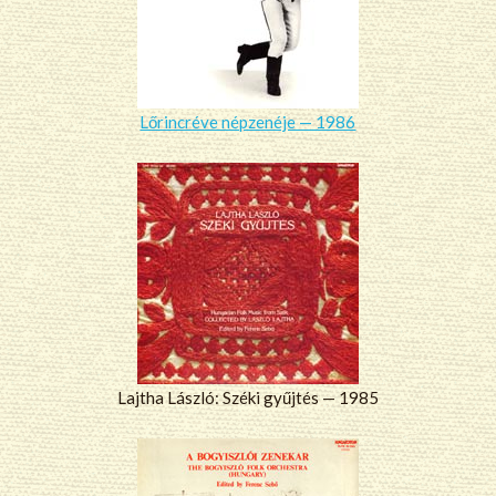
Lőrincréve népzenéje — 1986
Lajtha László: Széki gyűjtés — 1985