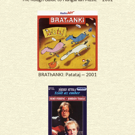
BRAThANKI: Patataj — 2001