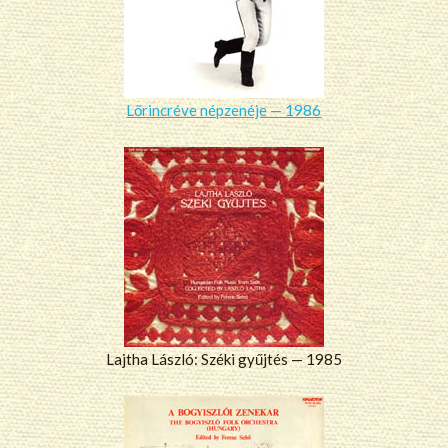
Lőrincréve népzenéje — 1986
Lajtha László: Széki gyűjtés — 1985