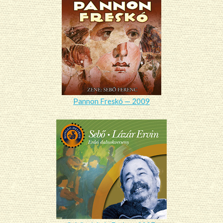
Pannon Freskó — 2009