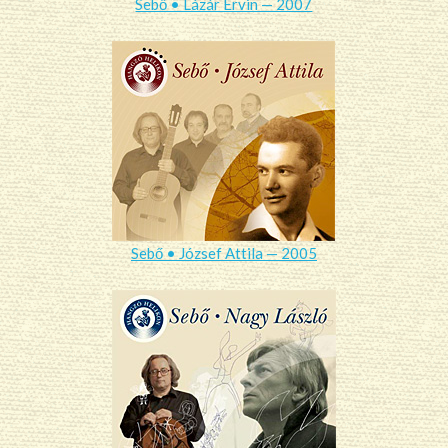
Sebő • Lázár Ervin — 2007
Sebő • József Attila — 2005