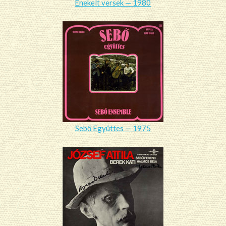
Énekelt versek — 1980
Sebő Együttes — 1975