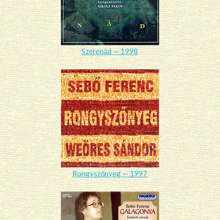
Szerenád — 1998
Rongyszőnyeg — 1997