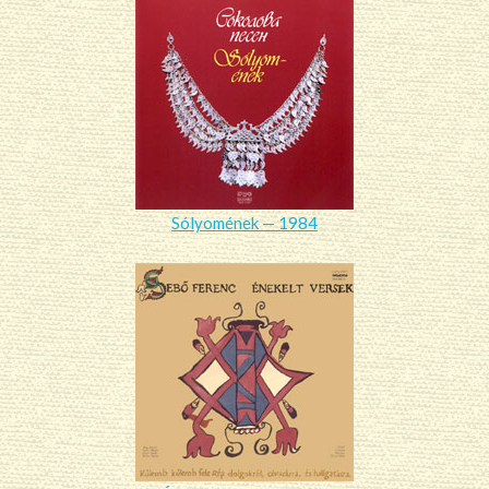
Sólyomének — 1984