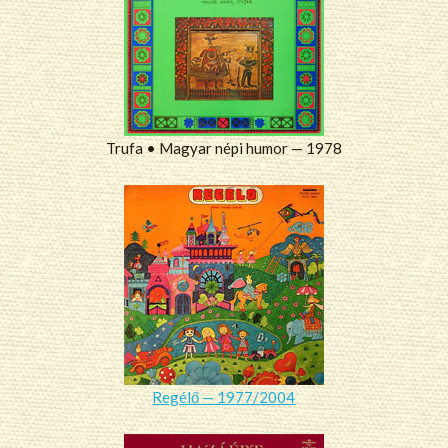
Trufa • Magyar népi humor — 1978
Regélő — 1977/2004