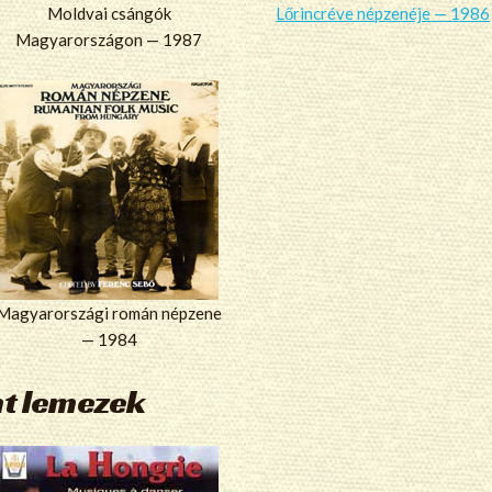
Moldvai csángók
Lőrincréve népzenéje — 1986
Magyarországon — 1987
Magyarországi román népzene
— 1984
nt lemezek