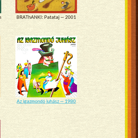
n
BRAThANKI: Patataj — 2001
Az igazmondó juhász — 1980