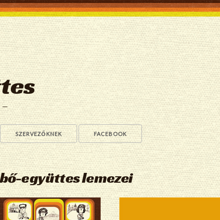
tes
a —
SZERVEZŐKNEK
FACEBOOK
ebő-együttes lemezei