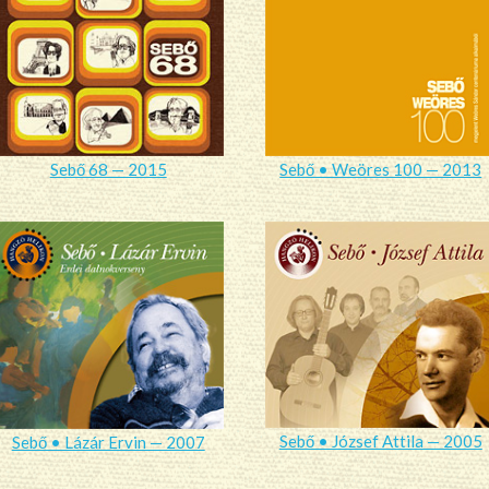
Sebő 68 — 2015
Sebő • Weöres 100 — 2013
Sebő • József Attila — 2005
Sebő • Lázár Ervin — 2007