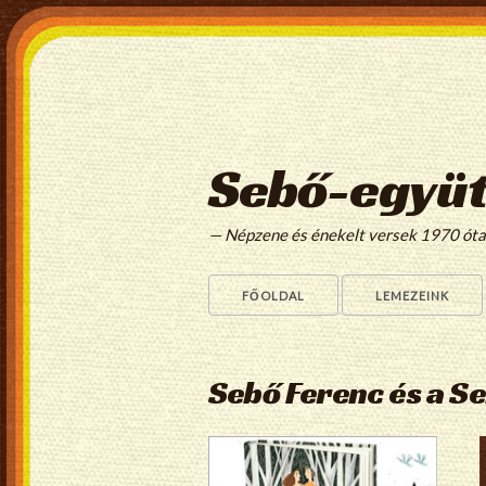
Sebő-együt
— Népzene és énekelt versek 1970 ót
FŐOLDAL
LEMEZEINK
Sebő Ferenc és a S