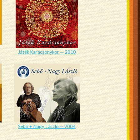
Játék Karácsonykor — 2010
Sebő • Nagy László — 2004