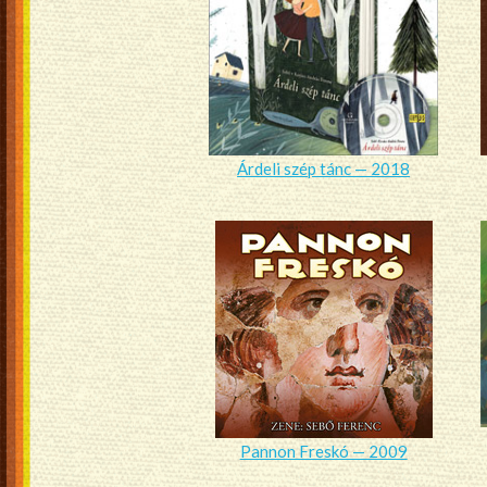
Árdeli szép tánc — 2018
Pannon Freskó — 2009