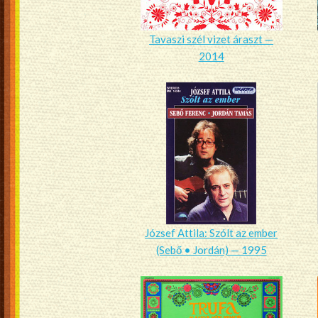
Tavaszi szél vizet áraszt —
2014
József Attila: Szólt az ember
(Sebő • Jordán) — 1995