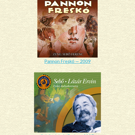
Pannon Freskó — 2009