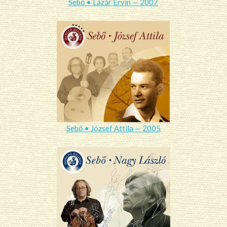
Sebő • Lázár Ervin — 2007
Sebő • József Attila — 2005