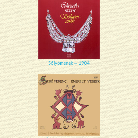
Sólyomének — 1984