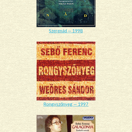
Szerenád — 1998
Rongyszőnyeg — 1997