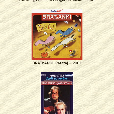
BRAThANKI: Patataj — 2001