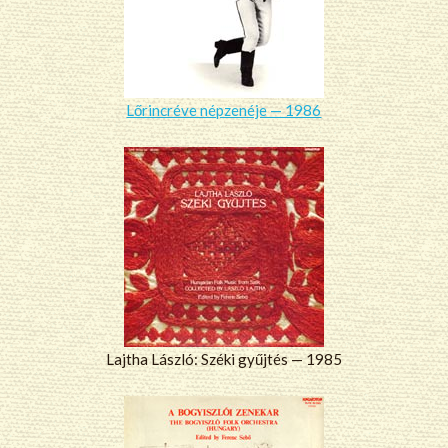
Lőrincréve népzenéje — 1986
Lajtha László: Széki gyűjtés — 1985