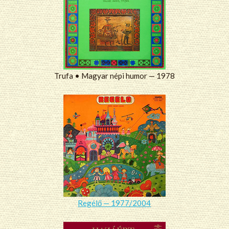
Trufa • Magyar népi humor — 1978
Regélő — 1977/2004