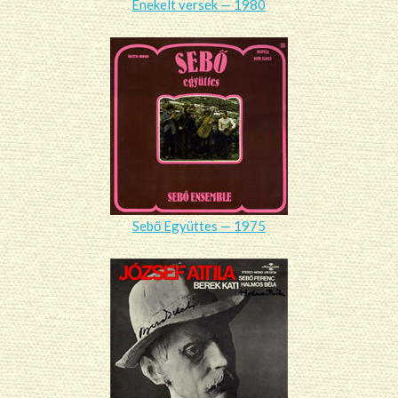
Énekelt versek — 1980
Sebő Együttes — 1975