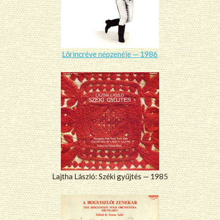
Lőrincréve népzenéje — 1986
Lajtha László: Széki gyűjtés — 1985