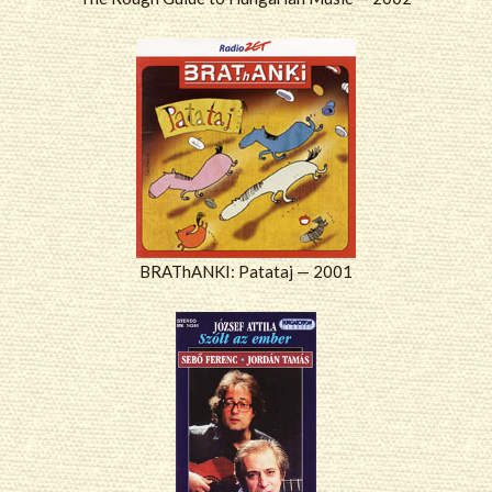
BRAThANKI: Patataj — 2001