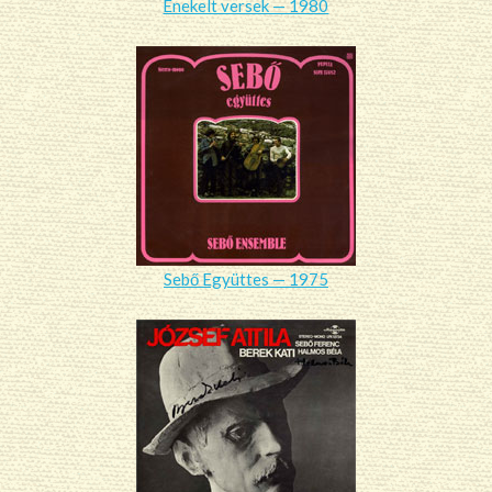
Énekelt versek — 1980
Sebő Együttes — 1975