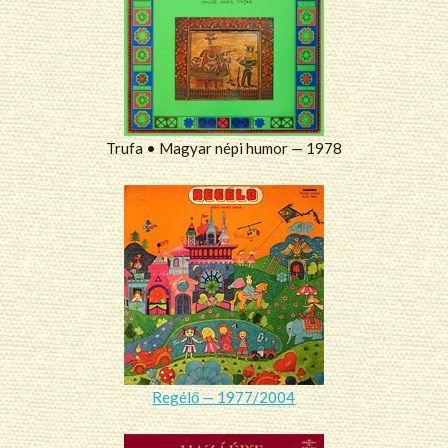
Trufa • Magyar népi humor — 1978
Regélő — 1977/2004