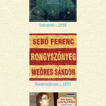
Szerenád — 1998
Rongyszőnyeg — 1997