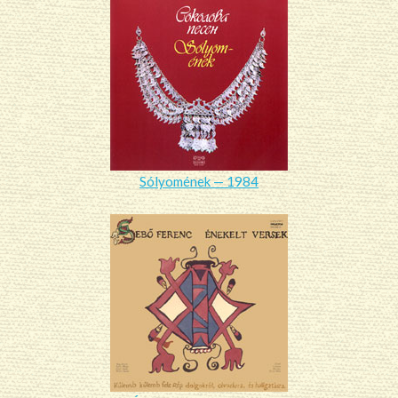
Sólyomének — 1984