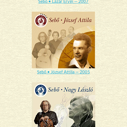
Sebő • Lázár Ervin — 2007
Sebő • József Attila — 2005