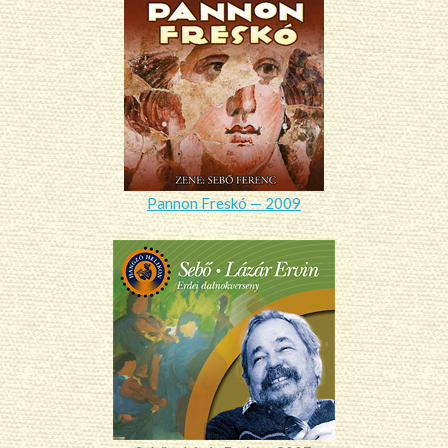
Pannon Freskó — 2009