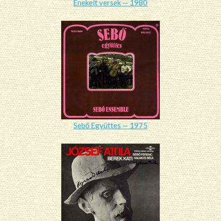
Énekelt versek — 1980
Sebő Együttes — 1975