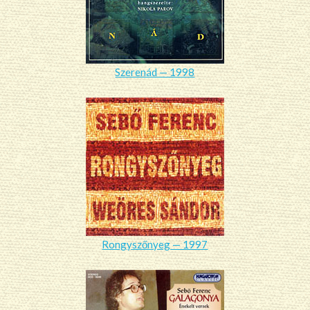
Szerenád — 1998
Rongyszőnyeg — 1997