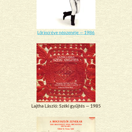
Lőrincréve népzenéje — 1986
Lajtha László: Széki gyűjtés — 1985