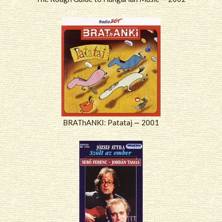
BRAThANKI: Patataj — 2001