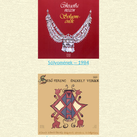
Sólyomének — 1984