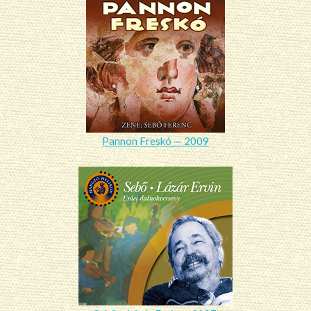
Pannon Freskó — 2009