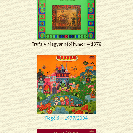
Trufa • Magyar népi humor — 1978
Regélő — 1977/2004