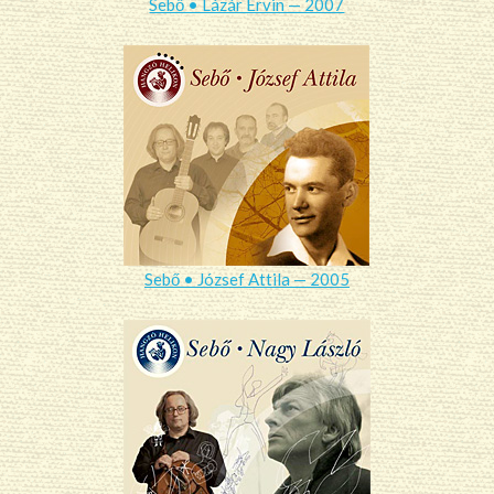
Sebő • Lázár Ervin — 2007
Sebő • József Attila — 2005