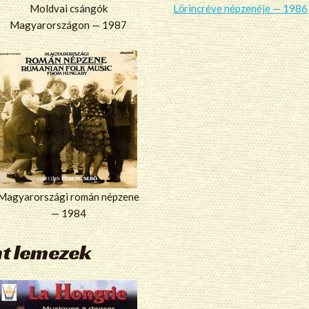
Moldvai csángók
Lőrincréve népzenéje — 1986
Magyarországon — 1987
Magyarországi román népzene
— 1984
nt lemezek