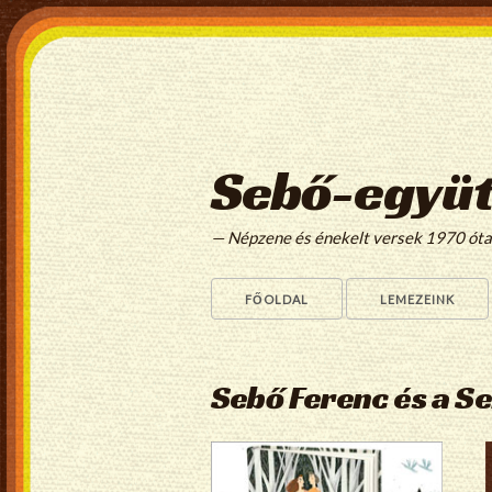
Sebő-együt
— Népzene és énekelt versek 1970 ót
FŐOLDAL
LEMEZEINK
Sebő Ferenc és a S