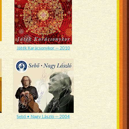
Játék Karácsonykor — 2010
Sebő • Nagy László — 2004