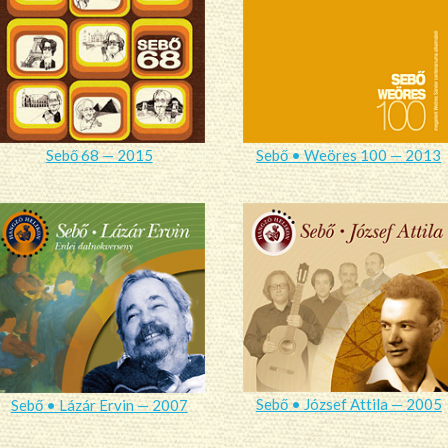
Sebő 68 — 2015
Sebő • Weöres 100 — 2013
Sebő • József Attila — 2005
Sebő • Lázár Ervin — 2007