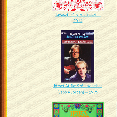
Tavaszi szél vizet áraszt —
2014
József Attila: Szólt az ember
(Sebő • Jordán) — 1995