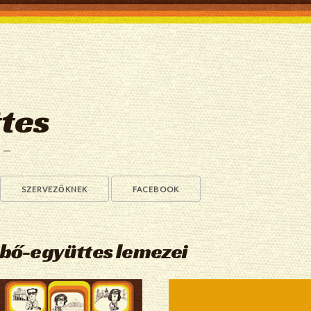
tes
a —
SZERVEZŐKNEK
FACEBOOK
ebő-együttes lemezei