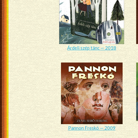
Árdeli szép tánc — 2018
Pannon Freskó — 2009