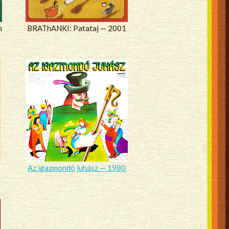
n
BRAThANKI: Patataj — 2001
Az igazmondó juhász — 1980