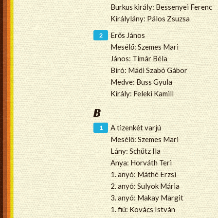
Burkus király: Bessenyei Ferenc
Királylány: Pálos Zsuzsa
Erős János
Mesélő: Szemes Mari
János: Tímár Béla
Bíró: Mádi Szabó Gábor
Medve: Buss Gyula
Király: Feleki Kamill
B
A tizenkét varjú
Mesélő: Szemes Mari
Lány: Schütz Ila
Anya: Horváth Teri
1. anyó: Máthé Erzsi
2. anyó: Sulyok Mária
3. anyó: Makay Margit
1. fiú: Kovács István