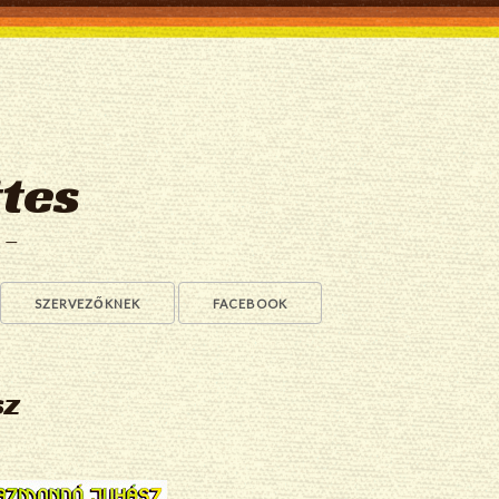
tes
a —
SZERVEZŐKNEK
FACEBOOK
sz