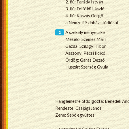
2. fiú: Farády István
3. fiú: Felföldi László
4. fiú: Kaszás Gergő
a Nemzeti Színház stúdiósai
A székely menyecske
Mesélő: Szemes Mari
Gazda: Szilágyi Tibor
Asszony: Pécsi Ildikó
Ördög: Garas Dezső
Huszár: Szerség Gyula
Hanglemezre átdolgozta: Benedek An
Rendezte: Csajági János
Zene: Sebő együttes