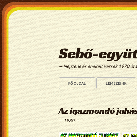
Sebő-együt
— Népzene és énekelt versek 1970 ót
FŐOLDAL
LEMEZEINK
Az igazmondó juhá
— 1980 —