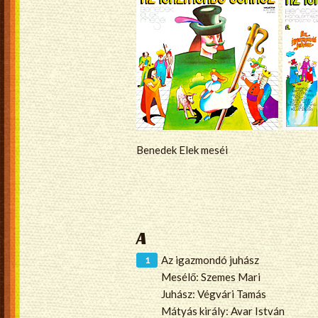
Benedek Elek meséi
A
Az igazmondó juhász
Mesélő: Szemes Mari
Juhász: Végvári Tamás
Mátyás király: Avar István