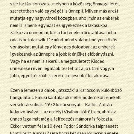
szertartás-sorozata, melyben a közösség önmaga létét,
szeretetben való egységét is ünnepli. Milyen más arcát
mutatja egy nagyvárosi közegben, ahol már az emberek
nem is ismerik egymást és igyekeznek a lakásukba
zárkózva ünnepelni, bár a történelem brutalitása néha
oda is betolakszik. De mind-mind valahol mélyen közös
vonásokat mutat egy lényeges dologban: az emberek
igyekeznek az ünnepre a jobbik énjüket előbányászni.
Vagy ha ez nem is sikerül, a megszületett Kisded
ünneplése révén legalább testet ölt a jó utáni vágy, a
jobb, együttérzőbb, szeretetteljesebb élet akarása.
Ezen a lemezen a dalok „játsszák” a Karácsony különböző
hangulatait. Falusi kántálások mellé modern kori énekelt
versek társulnak. 1972 karácsonyát – Kallós Zoltán
kalauzolásával – az erdélyi Visában töltöttem, ahol az
ünnep izgalmát még a felfedezés mámora is fokozta.
Ekkor vettem fel a 10 éves Fodor Sándorka talpraesett
kántálását. Karsai Zsiga bácsi két szép lőrincrévi éneke