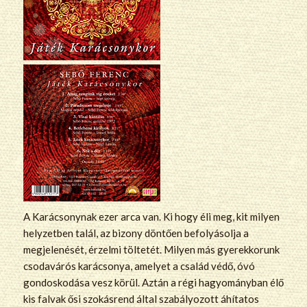
A Karácsonynak ezer arca van. Ki hogy éli meg, kit milyen
helyzetben talál, az bizony döntően befolyásolja a
megjelenését, érzelmi töltetét. Milyen más gyerekkorunk
csodavárós karácsonya, amelyet a család védő, óvó
gondoskodása vesz körül. Aztán a régi hagyományban élő
kis falvak ősi szokásrend által szabályozott áhítatos