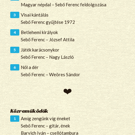
Magyar népdal – Sebő Ferenc feldolgozása
Visai kántálás
Sebő Ferenc gyűjtése 1972
Betlehemi királyok
Sebő Ferenc – József Attila
Játék karácsonykor
Sebő Ferenc – Nagy László
Nől a dér
Sebő Ferenc – Weöres Sándor
Közreműködők
Amíg zengünk víg éneket
Sebő Ferenc – gitár, ének
Barvich Iván – csellótambura