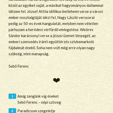
közül az egyiket saját, a másikat hagyományos dallammal
idézem fel. József Attila idillikus betlehemi verse a városi
ember nosztalgiáját idézi fel, Nagy László verssorai
pedig az 50-es évek hangulatát, melyben nem véletlen
párhuzam a heródesi vérfürdő emlegetése. Weöres
Sándor karácsonyi verse a jézusi üzenet lényegét, az
emberi szenvedés iránti együttérzés szívbemarkoló
fájdalmát énekli. Soha nem volt még erre olyan nagy
szükség, mint manapság.
Sebő Ferenc
Amíg zengünk víg éneket
Sebő Ferenc – népi szöveg
Paradicsom szegeletje