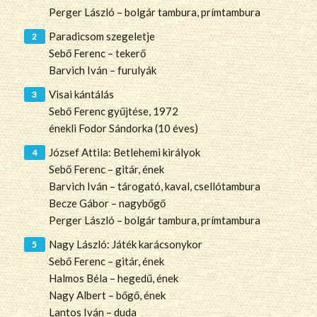
Perger László – bolgár tambura, prímtambura
Paradicsom szegeletje
Sebő Ferenc – tekerő
Barvich Iván – furulyák
Visai kántálás
Sebő Ferenc gyűjtése, 1972
énekli Fodor Sándorka (10 éves)
József Attila: Betlehemi királyok
Sebő Ferenc – gitár, ének
Barvich Iván – tárogató, kaval, csellótambura
Becze Gábor – nagybőgő
Perger László – bolgár tambura, prímtambura
Nagy László: Játék karácsonykor
Sebő Ferenc – gitár, ének
Halmos Béla – hegedű, ének
Nagy Albert – bőgő, ének
Lantos Iván – duda