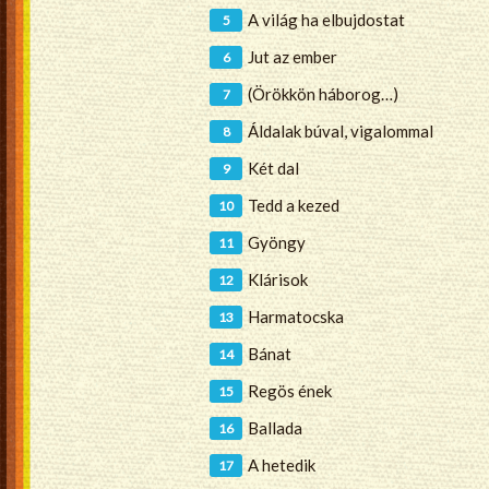
A világ ha elbujdostat
Jut az ember
(Örökkön háborog…)
Áldalak búval, vigalommal
Két dal
Tedd a kezed
Gyöngy
Klárisok
Harmatocska
Bánat
Regös ének
Ballada
A hetedik