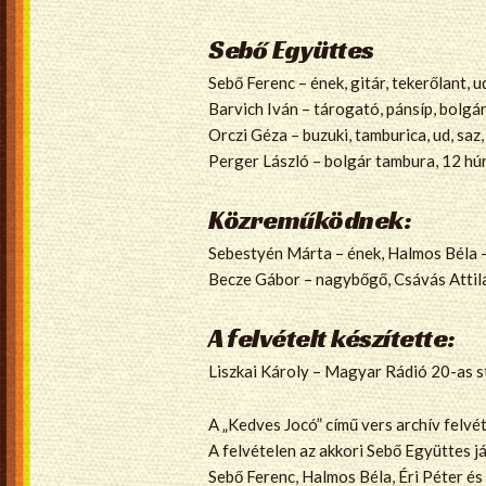
Sebő Együttes
Sebő Ferenc – ének, gitár, tekerőlant, u
Barvich Iván – tárogató, pánsíp, bolgár
Orczi Géza – buzuki, tamburica, ud, sa
Perger László – bolgár tambura, 12 húr
Közreműködnek:
Sebestyén Márta – ének, Halmos Béla – 
Becze Gábor – nagybőgő, Csávás Attila 
A felvételt készítette:
Liszkai Károly – Magyar Rádió 20-as s
A „Kedves Jocó” című vers archív felvé
A felvételen az akkori Sebő Együttes já
Sebő Ferenc, Halmos Béla, Éri Péter és