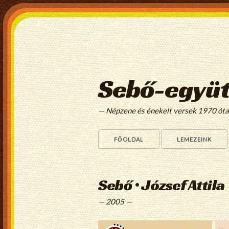
Sebő-együt
— Népzene és énekelt versek 1970 ót
FŐOLDAL
LEMEZEINK
Sebő • József Attila
— 2005 —