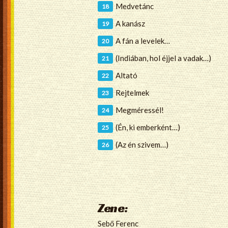
Medvetánc
A kanász
A fán a levelek…
(Indiában, hol éjjel a vadak…)
Altató
Rejtelmek
Megméressél!
(Én, ki emberként…)
(Az én szivem…)
Zene:
Sebő Ferenc