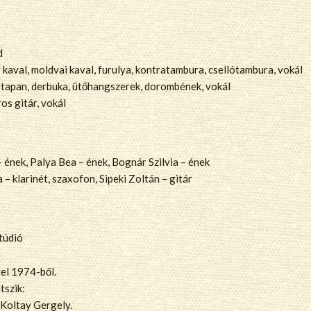
d
 kaval, moldvai kaval, furulya, kontratambura, csellótambura, vokál
z, tapan, derbuka, ütőhangszerek, dorombének, vokál
os gitár, vokál
ének, Palya Bea – ének, Bognár Szilvia – ének
– klarinét, szaxofon, Sipeki Zoltán – gitár
túdió
tel 1974-ből.
tszik:
 Koltay Gergely.