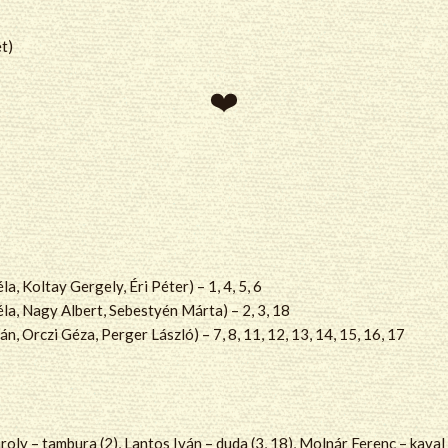
et)
, Koltay Gergely, Éri Péter) – 1, 4, 5, 6
la, Nagy Albert, Sebestyén Márta) – 2, 3, 18
n, Orczi Géza, Perger László) – 7, 8, 11, 12, 13, 14, 15, 16, 17
oly – tambura (2), Lantos Iván – duda (3, 18), Molnár Ferenc – kaval 