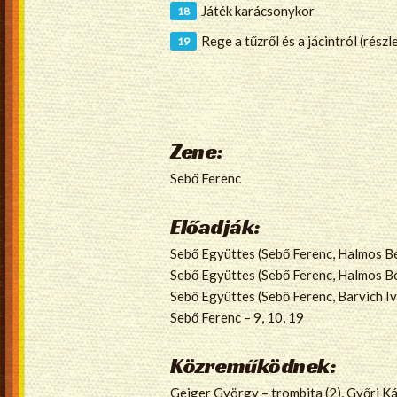
Játék karácsonykor
Rege a tűzről és a jácintról (részl
Zene:
Sebő Ferenc
Előadják:
Sebő Együttes (Sebő Ferenc, Halmos Béla
Sebő Együttes (Sebő Ferenc, Halmos Bé
Sebő Együttes (Sebő Ferenc, Barvich Ivá
Sebő Ferenc – 9, 10, 19
Közreműködnek:
Geiger György – trombita (2), Győri Kár