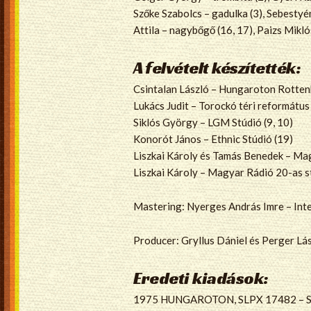
Szőke Szabolcs – gadulka (3), Sebestyén
Attila – nagybőgő (16, 17), Paizs Mikl
A felvételt készítették:
Csintalan László – Hungaroton Rottenbil
Lukács Judit – Torockó téri református 
Siklós György – LGM Stúdió (9, 10)
Konorót János – Ethnic Stúdió (19)
Liszkai Károly és Tamás Benedek – Mag
Liszkai Károly – Magyar Rádió 20-as stú
Mastering: Nyerges András Imre – Int
Producer: Gryllus Dániel és Perger Lá
Eredeti kiadások:
1975 HUNGAROTON, SLPX 17482 – Seb