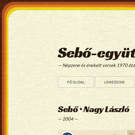
Sebő-együt
— Népzene és énekelt versek 1970 ót
FŐOLDAL
LEMEZEINK
Sebő • Nagy László
— 2004 —