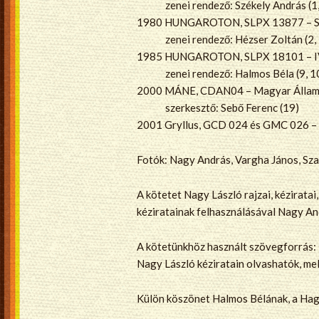
zenei rendező: Székely András (1, 
1980 HUNGAROTON, SLPX 13877 – Sebő
zenei rendező: Hézser Zoltán (2, 
1985 HUNGAROTON, SLPX 18101 – IV.
zenei rendező: Halmos Béla (9, 1
2000 MÁNE, CDAN04 – Magyar Állami 
szerkesztő: Sebő Ferenc (19)
2001 Gryllus, GCD 024 és GMC 026 – S
Fotók: Nagy András, Vargha János, Sza
A kötetet Nagy László rajzai, kéziratai
kéziratainak felhasználásával Nagy And
A kötetünkhöz használt szövegforrás: N
Nagy László kéziratain olvashatók, mel
Külön köszönet Halmos Bélának, a Ha