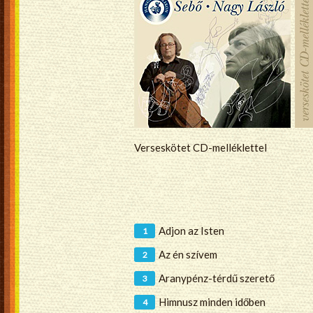
Verseskötet CD-melléklettel
Adjon az Isten
Az én szívem
Aranypénz-térdű szerető
Himnusz minden időben