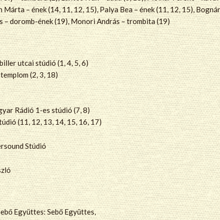
 Márta – ének (14, 11, 12, 15), Palya Bea – ének (11, 12, 15), Bognár 
ós – doromb-ének (19), Monori András – trombita (19)
ler utcai stúdió (1, 4, 5, 6)
templom (2, 3, 18)
yar Rádió 1-es stúdió (7, 8)
dió (11, 12, 13, 14, 15, 16, 17)
ersound Stúdió
szló
ő Együttes: Sebő Együttes,