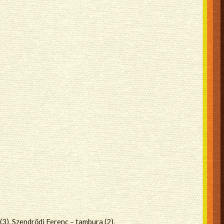
(3), Szendrődi Ferenc – tambura (2),