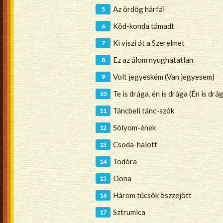
Az ördög hárfái
Köd-konda támadt
Ki viszi át a Szerelmet
Ez az álom nyughatatlan
Volt jegyeském (Van jegyesem)
Te is drága, én is drága (Én is drág
Táncbeli tánc-szók
Sólyom-ének
Csoda-halott
Todóra
Dona
Három tücsök öszzejött
Sztrumica