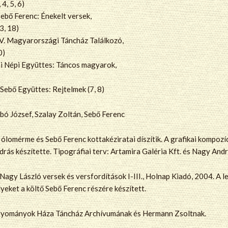
4, 5, 6)
 Ferenc: Énekelt versek,
3, 18)
 Magyarországi Táncház Találkozó,
0)
Népi Együttes: Táncos magyarok,
ebő Együttes: Rejtelmek (7, 8)
bó József, Szalay Zoltán, Sebő Ferenc
, ólomérme és Sebő Ferenc kottakéziratai díszítik. A grafikai kompoz
rás készítette. Tipográfiai terv: Artamira Galéria Kft. és Nagy Andr
agy László versek és versfordítások I-III., Holnap Kiadó, 2004. A le
yeket a költő Sebő Ferenc részére készített.
gyományok Háza Táncház Archívumának és Hermann Zsoltnak.