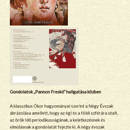
Gondolatok „Pannon Freskó” hallgatása közben
A klasszikus Ókor hagyományai szerint a Négy Évszak
ábrázolása amellett, hogy az égi és a földi szférára utalt,
az örök Idő periodikusságának, a keletkezésnek és
elmúlásnak a gondolatát fejezte ki. A négy évszak