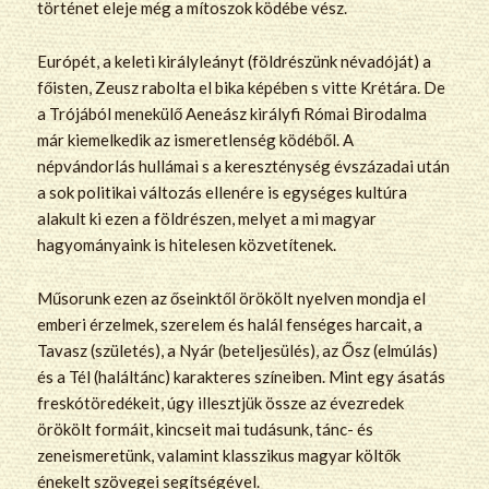
történet eleje még a mítoszok ködébe vész.
Európét, a keleti királyleányt (földrészünk névadóját) a
főisten, Zeusz rabolta el bika képében s vitte Krétára. De
a Trójából menekülő Aeneász királyfi Római Birodalma
már kiemelkedik az ismeretlenség ködéből. A
népvándorlás hullámai s a kereszténység évszázadai után
a sok politikai változás ellenére is egységes kultúra
alakult ki ezen a földrészen, melyet a mi magyar
hagyományaink is hitelesen közvetítenek.
Műsorunk ezen az őseinktől örökölt nyelven mondja el
emberi érzelmek, szerelem és halál fenséges harcait, a
Tavasz (születés), a Nyár (beteljesülés), az Ősz (elmúlás)
és a Tél (haláltánc) karakteres színeiben. Mint egy ásatás
freskótöredékeit, úgy illesztjük össze az évezredek
örökölt formáit, kincseit mai tudásunk, tánc- és
zeneismeretünk, valamint klasszikus magyar költők
énekelt szövegei segítségével.