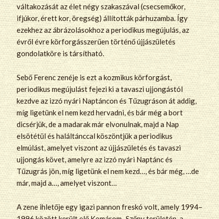
váltakozását az élet négy szakaszával (csecsemőkor,
ifjúkor, érett kor, öregség) állították párhuzamba. Így
ezekhez az ábrázolásokhoz a periodikus megújulás, az
évről évre körforgásszerűen történő újjászületés
gondolatköre is társítható.
Sebő Ferenc zenéje is ezt a kozmikus körforgást,
periodikus megújulást fejezi ki a tavaszi ujjongástól
kezdve az izzó nyári Naptáncon és Tűzugráson át addig,
míg ligetünk el nem kezd hervadni, és bár még a bort
dicsérjük, de a madarak már elvonulnak, majd a Nap
elsötétül és haláltánccal köszöntjük a periodikus
elmúlást, amelyet viszont az újjászületés és tavaszi
ujjongás követ, amelyre az izzó nyári Naptánc és
Tűzugrás jön, míg ligetünk el nem kezd…, és bár még, …de
már, majd a…, amelyet viszont…
A zene ihletője egy igazi pannon freskó volt, amely 1994–
1996 között került elő Komárom–Szőny területén, a