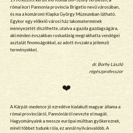
római kori Pannonia provincia Brigetio nevű városában,
és ma a komáromi Klapka György Múzeumban látható.
Egykor egy előkelő városi ház lakomatermének
mennyezetét díszíthette, utalva a gazda gazdagságára,
aki minden évszakban roskadásig megrakhatta vendégei
asztalát finomságokkal, az adott évszakra jellemző
terményekkel.
dr. Borhy László
régészprofesszor
A Kárpát-medence jó ezredéve kialakult magyar állama a
római provinciáról, Pannóniáról nevezte el magát.
Hagyományaink a messze európai múltban gyökereznek,
minél többet tudunk róla, ez annál nyilvánvalóbb. A