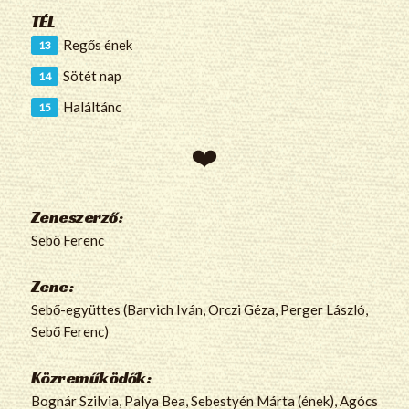
TÉL
Regős ének
Sötét nap
Haláltánc
Zeneszerző:
Sebő Ferenc
Zene:
Sebő-együttes (Barvich Iván, Orczi Géza, Perger László,
Sebő Ferenc)
Közreműködők:
Bognár Szilvia, Palya Bea, Sebestyén Márta (ének), Agócs