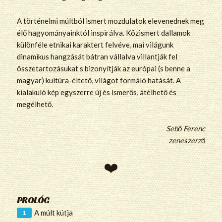
A történelmi múltból ismert mozdulatok elevenednek meg
élő hagyományainktól inspirálva. Közismert dallamok
különféle etnikai karaktert felvéve, mai világunk
dinamikus hangzását bátran vállalva villantják fel
összetartozásukat s bizonyítják az európai (s benne a
magyar) kultúra-éltető, világot formáló hatását. A
kialakuló kép egyszerre új és ismerős, átélhető és
megélhető.
Sebő Ferenc
zeneszerző
PROLÓG
A múlt kútja