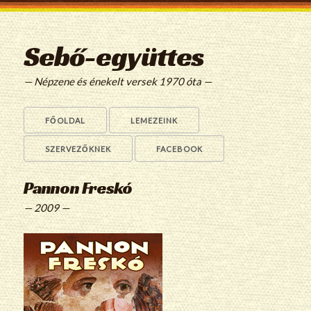
Sebő-együttes
— Népzene és énekelt versek 1970 óta —
FŐOLDAL
LEMEZEINK
SZERVEZŐKNEK
FACEBOOK
Pannon Freskó
— 2009 —