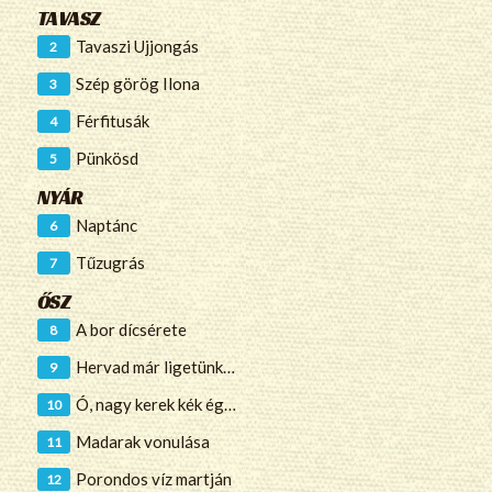
TAVASZ
Tavaszi Ujjongás
Szép görög Ilona
Férfitusák
Pünkösd
NYÁR
Naptánc
Tűzugrás
ŐSZ
A bor dícsérete
Hervad már ligetünk…
Ó, nagy kerek kék ég…
Madarak vonulása
Porondos víz martján