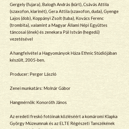
Gergely (fujara), Balogh András (kürt), Csávás Attila
(szaxofon, klarinét), Gera Attila (szaxofon, duda), Gyenge
Lajos (dob), Koppányi Zsolt (tuba), Kovács Ferenc
(trombita), valamint a Magyar Állami Népi Együttes
táncosai (ének) és zenekara Pál István (hegedű)
vezetésével
A hangfelvétel a Hagyományok Háza Ethnic Stúdiójában
készült, 2005-ben.
Producer: Perger László
Zenei munkatárs: Molnár Gábor
Hangmérnök: Konoróth János
Az eredeti freskó fotóinak közléséért a komáromi Klapka
György Múzeumnak és az ELTE Régészeti Tanszékének