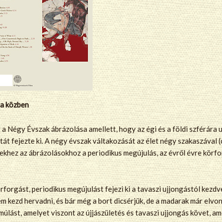
sa közben
a Négy Évszak ábrázolása amellett, hogy az égi és a földi szférára u
t fejezte ki. A négy évszak váltakozását az élet négy szakaszával (c
ekhez az ábrázolásokhoz a periodikus megújulás, az évről évre körf
rforgást, periodikus megújulást fejezi ki a tavaszi ujjongástól kezd
m kezd hervadni, és bár még a bort dicsérjük, de a madarak már elvon
múlást, amelyet viszont az újjászületés és tavaszi ujjongás követ, am