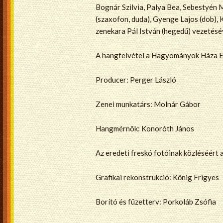
Bognár Szilvia, Palya Bea, Sebestyén Má
(szaxofon, duda), Gyenge Lajos (dob), 
zenekara Pál István (hegedű) vezetésé
A hangfelvétel a Hagyományok Háza Et
Producer: Perger László
Zenei munkatárs: Molnár Gábor
Hangmérnök: Konoróth János
Az eredeti freskó fotóinak közléséér
Grafikai rekonstrukció: Kőnig Frigyes
Borító és füzetterv: Porkoláb Zsófia