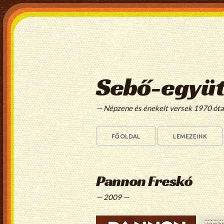
Sebő-együt
— Népzene és énekelt versek 1970 ót
FŐOLDAL
LEMEZEINK
Pannon Freskó
— 2009 —