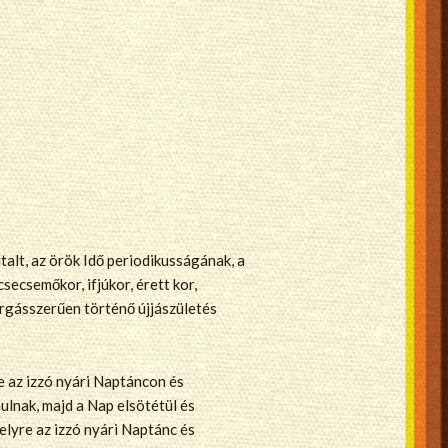
talt, az örök Idő periodikusságának, a
secsemőkor, ifjúkor, érett kor,
orgásszerűen történő újjászületés
ve az izzó nyári Naptáncon és
ulnak, majd a Nap elsötétül és
elyre az izzó nyári Naptánc és