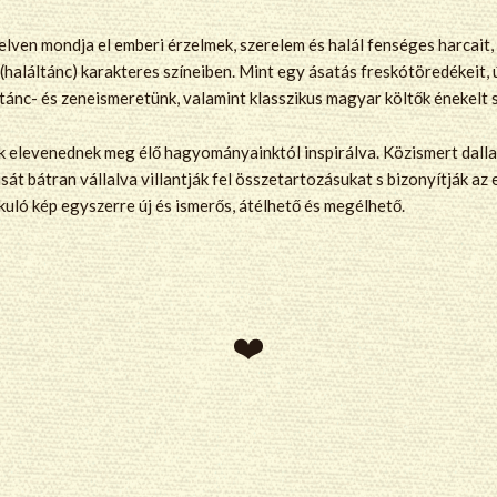
lven mondja el emberi érzelmek, szerelem és halál fenséges harcait, 
él (haláltánc) karakteres színeiben. Mint egy ásatás freskótöredékeit,
, tánc- és zeneismeretünk, valamint klasszikus magyar költők énekelt
k elevenednek meg élő hagyományainktól inspirálva. Közismert dalla
át bátran vállalva villantják fel összetartozásukat s bizonyítják az 
akuló kép egyszerre új és ismerős, átélhető és megélhető.