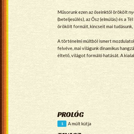
Műsorunk ezen az őseinktől örökölt nye
(beteljesülés), az Ősz (elmúlás) és a T
örökölt formáit, kincseit mai tudásunk
A történelmi múltból ismert mozdulato
felvéve, mai világunk dinamikus hangzás
éltető, világot formáló hatását. A kial
PROLÓG
A múlt kútja