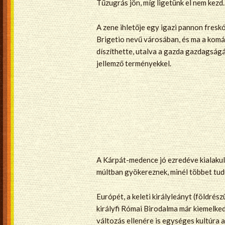
Tűzugrás jön, míg ligetünk el nem kezd
A zene ihletője egy igazi pannon fres
Brigetio nevű városában, és ma a kom
díszíthette, utalva a gazda gazdagság
jellemző terményekkel.
A Kárpát-medence jó ezredéve kialakul
múltban gyökereznek, minél többet tudu
Európét, a keleti királyleányt (földrés
királyfi Római Birodalma már kiemelked
változás ellenére is egységes kultúra 