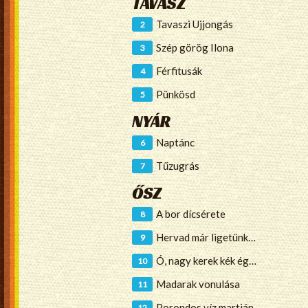
TAVASZ
Tavaszi Ujjongás
Szép görög Ilona
Férfitusák
Pünkösd
NYÁR
Naptánc
Tűzugrás
ŐSZ
A bor dícsérete
Hervad már ligetünk…
Ó, nagy kerek kék ég…
Madarak vonulása
Porondos víz martján