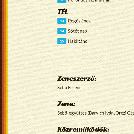
TÉL
Regős ének
Sötét nap
Haláltánc
Zeneszerző:
Sebő Ferenc
Zene:
Sebő-együttes (Barvich Iván, Orczi Géz
Közreműködők: