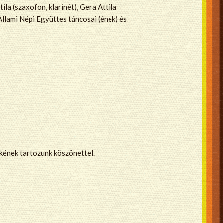
la (szaxofon, klarinét), Gera Attila
Állami Népi Együttes táncosai (ének) és
kének tartozunk köszönettel.