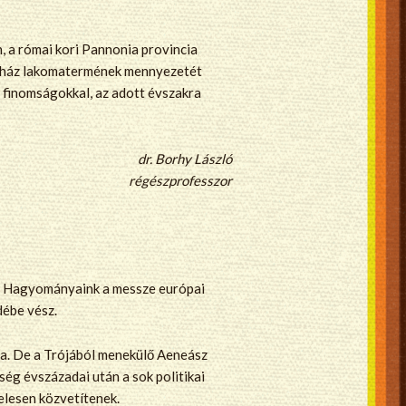
, a római kori Pannonia provincia
i ház lakomatermének mennyezetét
 finomságokkal, az adott évszakra
dr. Borhy László
régészprofesszor
t. Hagyományaink a messze európai
débe vész.
tára. De a Trójából menekülő Aeneász
ség évszázadai után a sok politikai
telesen közvetítenek.