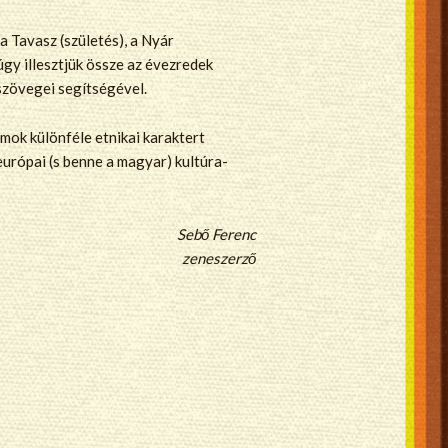
a Tavasz (születés), a Nyár
 úgy illesztjük össze az évezredek
 szövegei segítségével.
mok különféle etnikai karaktert
európai (s benne a magyar) kultúra-
Sebő Ferenc
zeneszerző