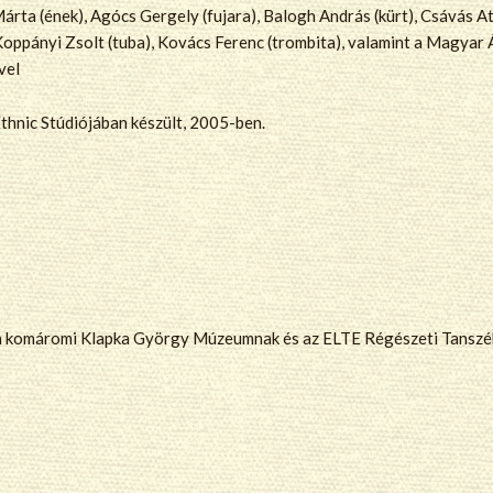
rta (ének), Agócs Gergely (fujara), Balogh András (kürt), Csávás Atti
Koppányi Zsolt (tuba), Kovács Ferenc (trombita), valamint a Magyar 
vel
hnic Stúdiójában készült, 2005-ben.
t a komáromi Klapka György Múzeumnak és az ELTE Régészeti Tanszé