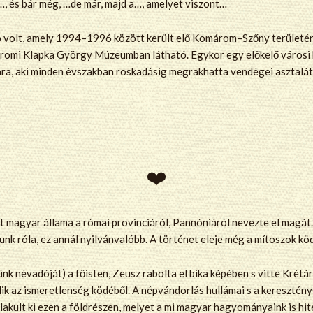
…, és bár még, …de már, majd a…, amelyet viszont…
kó volt, amely 1994–1996 között került elő Komárom–Szőny területén
áromi Klapka György Múzeumban látható. Egykor egy előkelő város
ára, aki minden évszakban roskadásig megrakhatta vendégei asztalát
t magyar állama a római provinciáról, Pannóniáról nevezte el magá
nk róla, ez annál nyilvánvalóbb. A történet eleje még a mítoszok kö
zünk névadóját) a főisten, Zeusz rabolta el bika képében s vitte Kré
ik az ismeretlenség ködéből. A népvándorlás hullámai s a keresztény
alakult ki ezen a földrészen, melyet a mi magyar hagyományaink is hi