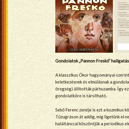
Gondolatok „Pannon Freskó” hallgatá
A klasszikus Ókor hagyományai szerint 
keletkezésnek és elmúlásnak a gondolatá
öregség) állították párhuzamba. Így ez
gondolatköre is társítható.
Sebő Ferenc zenéje is ezt a kozmikus kö
Tűzugráson át addig, míg ligetünk el ne
haláltánccal köszöntjük a periodikus el