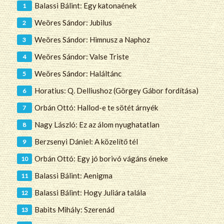
Balassi Bálint: Egy katonaének
Weöres Sándor: Jubilus
Weöres Sándor: Himnusz a Naphoz
Weöres Sándor: Valse Triste
Weöres Sándor: Haláltánc
Horatius: Q. Delliushoz (Görgey Gábor fordítása)
Orbán Ottó: Hallod-e te sötét árnyék
Nagy László: Ez az álom nyughatatlan
Berzsenyi Dániel: A közelítő tél
Orbán Ottó: Egy jó borivó vágáns éneke
Balassi Bálint: Aenigma
Balassi Bálint: Hogy Juliára talála
Babits Mihály: Szerenád