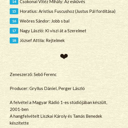
Csokonai Vitéz Mihály: Az esküvés
Horatius: Aristius Fuscushoz (Justus Pál fordítása)
Weöres Sándor: Jobb s bal
Nagy László: Ki viszi át a Szerelmet
József Attila: Rejtelmek
Zeneszerző: Sebő Ferenc
Producer: Gryllus Dániel, Perger László
A felvétel a Magyar Rádió 1-es stúdiójában készült,
2001-ben
A hangfelvételt Liszkai Károly és Tamás Benedek
készítette