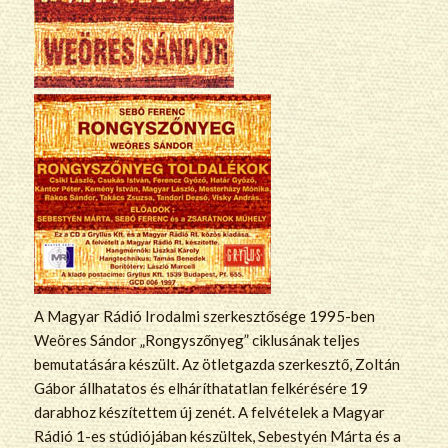
A Magyar Rádió Irodalmi szerkesztősége 1995-ben
Weöres Sándor „Rongyszőnyeg” ciklusának teljes
bemutatására készült. Az ötletgazda szerkesztő, Zoltán
Gábor állhatatos és elháríthatatlan felkérésére 19
darabhoz készítettem új zenét. A felvételek a Magyar
Rádió 1-es stúdiójában készültek, Sebestyén Márta és a