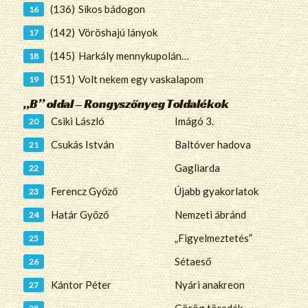
(136)
Síkos bádogon
(142)
Vöröshajú lányok
(145)
Harkály mennykupolán…
(151)
Volt nekem egy vaskalapom
„B” oldal – Rongyszőnyeg Toldalékok
Csiki László
Imágó 3.
Csukás István
Baltóver hadova
Gagliarda
Ferencz Győző
Újabb gyakorlatok
Határ Győző
Nemzeti ábránd
„Figyelmeztetés”
Sétaeső
Kántor Péter
Nyári anakreon