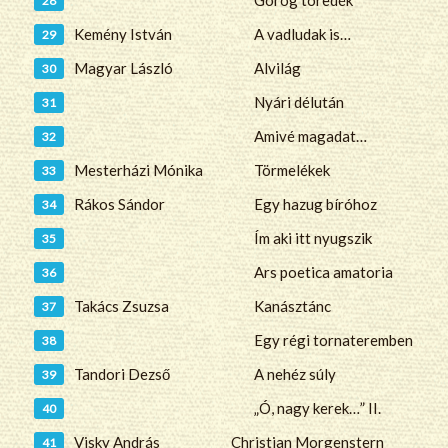
Görög töredék
Kemény István
A vadludak is…
Magyar László
Alvilág
Nyári délután
Amivé magadat…
Mesterházi Mónika
Törmelékek
Rákos Sándor
Egy hazug bíróhoz
Ím aki itt nyugszik
Ars poetica amatoria
Takács Zsuzsa
Kanásztánc
Egy régi tornateremben
Tandori Dezső
A nehéz súly
„Ó, nagy kerek…” II.
Visky András
Christian Morgenstern