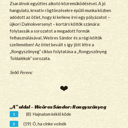
Zsarátnok együttes alkotó közreműködésével. A jó
hangulatú, kreatív rögtönzésekre épülő munka közben
adódott az ötlet, hogy ki kellene írni egy pályázatot –
újkori Dalnokversenyt – kortárs költők számára:
folytassák a sorozatot a megadott formák
felhasználásával, Weöres Sándor és a régi költők
szellemében! Az ötlet bevált s így jött létre a
„Rongyszőnyeg” ciklus folytatása a „Rongyszőnyeg
Toldalékok” sorozata.
Sebő Ferenc
„A” oldal – Weöres Sándor: Rongyszőnyeg
(8)
Hajnalom kéklő köde
(19)
Ó, ha cinke volnék