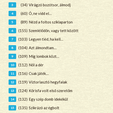
(34)
Virágzó bozótsor, álmodj
(60)
Ó, ne vidd el…
(89)
Nézd a foltos sziklaparton
(155)
Szemlélődőn, vagy tett között
(103)
Legyen tiéd, ha kell…
(104)
Azt álmondtam…
(109)
Míg lombok közt…
(112)
Nől a dér
(116)
Csak játék…
(119)
Víztorlasztó hegyfalak
(124)
Kőrisfa volt első szeretőm
(132)
Egy szép domb idekékül
(135)
Szikrázó az égbolt