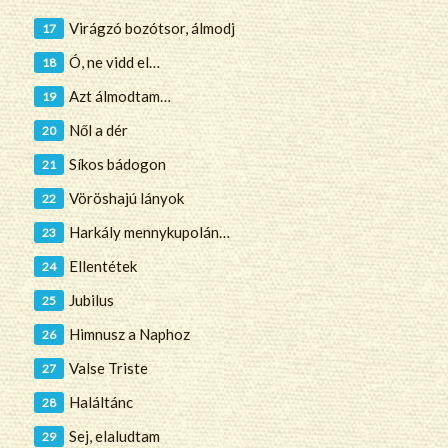
Virágzó bozótsor, álmodj
Ó, ne vidd el…
Azt álmodtam…
Nől a dér
Síkos bádogon
Vöröshajú lányok
Harkály mennykupolán…
Ellentétek
Jubilus
Himnusz a Naphoz
Valse Triste
Haláltánc
Sej, elaludtam