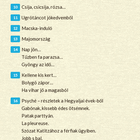
Csija, csicsija, rózsa…
Ugrótáncot jókedvemből
Macska-induló
Majomország
Nap jön…
Tűzben fa parazsa…
Gyöngy az idő…
Kellene kis kert…
Bolygó zápor…
Ha vihar jő a magasból
Psyché – részletek a Hegyaljai évek-ből
Gabónak, kissebb édes ötsémnek.
Patak parttyán.
La pleureuse.
Szózat Katitzához a férfiak ügyiben.
Jobb s bal.