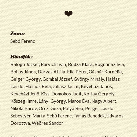
Zene:
Sebő Ferenc
Előadják:
Balogh József, Barvich Iván, Bodza Klára, Bognár Szilvia,
Bohus János, Darvas Attila, Ella Péter, Gáspár Kornélia,
Geiger György, Gombai József, György Mihály, Halász
László, Halmos Béla, Juhász Jácint, Keveházi János,
Keveházi Jenő, Kiss-Domokos Judit, Koltay Gergely,
Kőszegi Imre, Lányi György, Maros Éva, Nagy Albert,
Nikola Parov, Orczi Géza, Palya Bea, Perger László,
Sebestyén Márta, Sebő Ferenc, Tamás Benedek, Udvaros
Dorottya, Weöres Sándor