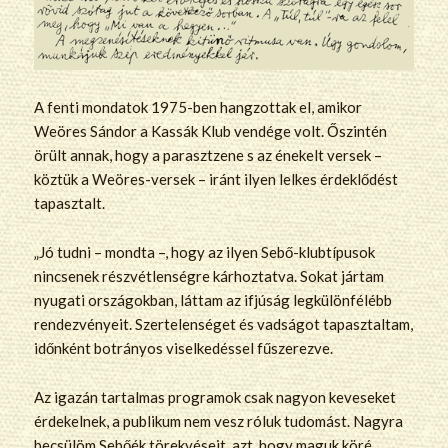
A fenti mondatok 1975-ben hangzottak el, amikor
Weöres Sándor a Kassák Klub vendége volt. Őszintén
örült annak, hogy a parasztzene s az énekelt versek –
köztük a Weöres-versek – iránt ilyen lelkes érdeklődést
tapasztalt.
„Jó tudni – mondta –, hogy az ilyen Sebő-klubtípusok
nincsenek részvétlenségre kárhoztatva. Sokat jártam
nyugati országokban, láttam az ifjúság legkülönfélébb
rendezvényeit. Szertelenséget és vadságot tapasztaltam,
időnként botrányos viselkedéssel fűszerezve.
Az igazán tartalmas programok csak nagyon keveseket
érdekelnek, a publikum nem vesz róluk tudomást. Nagyra
becsülöm Sebőék törekvéseit, azt, hogy maguk köré