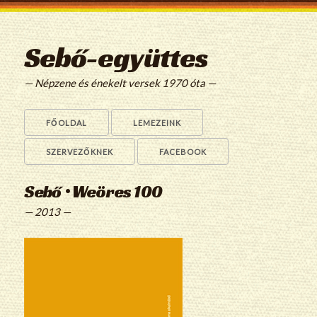
Sebő-együttes
— Népzene és énekelt versek 1970 óta —
FŐOLDAL
LEMEZEINK
SZERVEZŐKNEK
FACEBOOK
Sebő • Weöres 100
— 2013 —