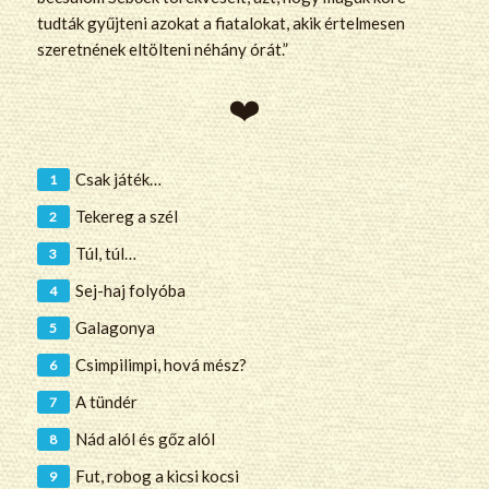
tudták gyűjteni azokat a fiatalokat, akik értelmesen
szeretnének eltölteni néhány órát.”
Csak játék…
Tekereg a szél
Túl, túl…
Sej-haj folyóba
Galagonya
Csimpilimpi, hová mész?
A tündér
Nád alól és gőz alól
Fut, robog a kicsi kocsi