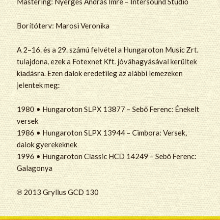
Mastering: Nyerges András Imre – Intersound Stúdió
Borítóterv: Marosi Veronika
A 2–16. és a 29. számú felvétel a Hungaroton Music Zrt.
tulajdona, ezek a Fotexnet Kft. jóváhagyásával kerültek
kiadásra. Ezen dalok eredetileg az alábbi lemezeken
jelentek meg:
1980 • Hungaroton SLPX 13877 – Sebő Ferenc: Énekelt
versek
1986 • Hungaroton SLPX 13944 – Cimbora: Versek,
dalok gyerekeknek
1996 • Hungaroton Classic HCD 14249 – Sebő Ferenc:
Galagonya
℗ 2013 Gryllus GCD 130