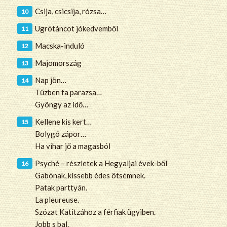
Csija, csicsija, rózsa…
Ugrótáncot jókedvemből
Macska-induló
Majomország
Nap jön…
Tűzben fa parazsa…
Gyöngy az idő…
Kellene kis kert…
Bolygó zápor…
Ha vihar jő a magasból
Psyché – részletek a Hegyaljai évek-ből
Gabónak, kissebb édes ötsémnek.
Patak parttyán.
La pleureuse.
Szózat Katitzához a férfiak ügyiben.
Jobb s bal.