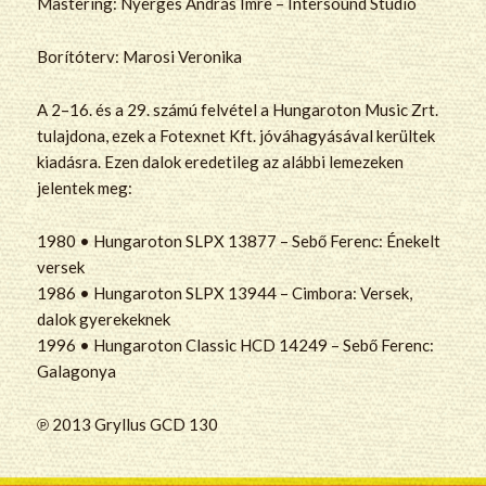
Mastering: Nyerges András Imre – Intersound Stúdió
Borítóterv: Marosi Veronika
A 2–16. és a 29. számú felvétel a Hungaroton Music Zrt.
tulajdona, ezek a Fotexnet Kft. jóváhagyásával kerültek
kiadásra. Ezen dalok eredetileg az alábbi lemezeken
jelentek meg:
1980 • Hungaroton SLPX 13877 – Sebő Ferenc: Énekelt
versek
1986 • Hungaroton SLPX 13944 – Cimbora: Versek,
dalok gyerekeknek
1996 • Hungaroton Classic HCD 14249 – Sebő Ferenc:
Galagonya
℗ 2013 Gryllus GCD 130