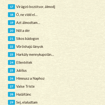
Virágzó bozótsor, álmodj
Ó, ne vidd el…
Azt álmodtam…
Nől a dér
Síkos bádogon
Vöröshajú lányok
Harkály mennykupolán…
Ellentétek
Jubilus
Himnusz a Naphoz
Valse Triste
Haláltánc
Sej, elaludtam