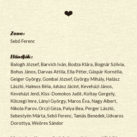
Zene:
Sebő Ferenc
Előadják:
Balogh József, Barvich Iván, Bodza Klára, Bognár Szilvia,
Bohus János, Darvas Attila, Ella Péter, Gáspár Kornélia,
Geiger György, Gombai József, György Mihály, Halász
László, Halmos Béla, Juhász Jácint, Keveházi János,
Keveházi Jenő, Kiss-Domokos Judit, Koltay Gergely,
Kőszegi Imre, Lányi György, Maros Éva, Nagy Albert,
Nikola Parov, Orczi Géza, Palya Bea, Perger László,
Sebestyén Márta, Sebő Ferenc, Tamás Benedek, Udvaros
Dorottya, Weöres Sándor