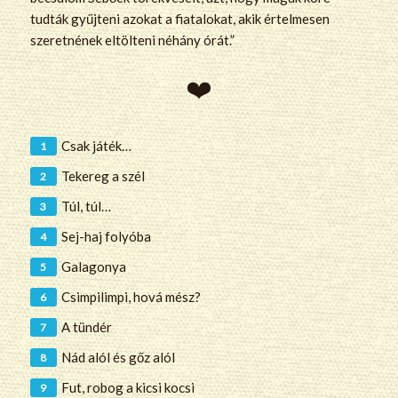
tudták gyűjteni azokat a fiatalokat, akik értelmesen
szeretnének eltölteni néhány órát.”
Csak játék…
Tekereg a szél
Túl, túl…
Sej-haj folyóba
Galagonya
Csimpilimpi, hová mész?
A tündér
Nád alól és gőz alól
Fut, robog a kicsi kocsi