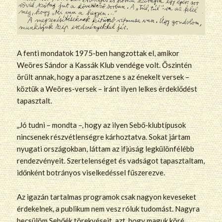
A fenti mondatok 1975-ben hangzottak el, amikor
Weöres Sándor a Kassák Klub vendége volt. Őszintén
örült annak, hogy a parasztzene s az énekelt versek –
köztük a Weöres-versek – iránt ilyen lelkes érdeklődést
tapasztalt.
„Jó tudni – mondta –, hogy az ilyen Sebő-klubtípusok
nincsenek részvétlenségre kárhoztatva. Sokat jártam
nyugati országokban, láttam az ifjúság legkülönfélébb
rendezvényeit. Szertelenséget és vadságot tapasztaltam,
időnként botrányos viselkedéssel fűszerezve.
Az igazán tartalmas programok csak nagyon keveseket
érdekelnek, a publikum nem vesz róluk tudomást. Nagyra
becsülöm Sebőék törekvéseit, azt, hogy maguk köré