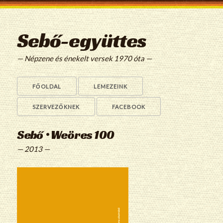
Sebő-együttes
— Népzene és énekelt versek 1970 óta —
FŐOLDAL
LEMEZEINK
SZERVEZŐKNEK
FACEBOOK
Sebő • Weöres 100
— 2013 —