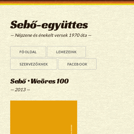
Sebő-együttes
— Népzene és énekelt versek 1970 óta —
FŐOLDAL
LEMEZEINK
SZERVEZŐKNEK
FACEBOOK
Sebő • Weöres 100
— 2013 —