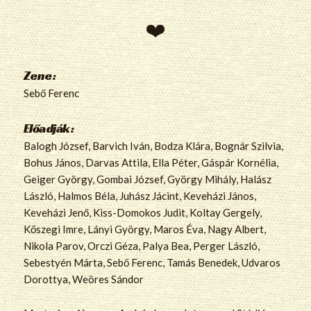
Zene:
Sebő Ferenc
Előadják:
Balogh József, Barvich Iván, Bodza Klára, Bognár Szilvia,
Bohus János, Darvas Attila, Ella Péter, Gáspár Kornélia,
Geiger György, Gombai József, György Mihály, Halász
László, Halmos Béla, Juhász Jácint, Keveházi János,
Keveházi Jenő, Kiss-Domokos Judit, Koltay Gergely,
Kőszegi Imre, Lányi György, Maros Éva, Nagy Albert,
Nikola Parov, Orczi Géza, Palya Bea, Perger László,
Sebestyén Márta, Sebő Ferenc, Tamás Benedek, Udvaros
Dorottya, Weöres Sándor