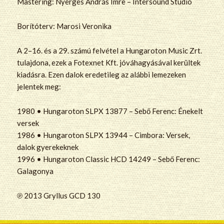
Mastering: Nyerges András Imre – Intersound Stúdió
Borítóterv: Marosi Veronika
A 2–16. és a 29. számú felvétel a Hungaroton Music Zrt.
tulajdona, ezek a Fotexnet Kft. jóváhagyásával kerültek
kiadásra. Ezen dalok eredetileg az alábbi lemezeken
jelentek meg:
1980 • Hungaroton SLPX 13877 – Sebő Ferenc: Énekelt
versek
1986 • Hungaroton SLPX 13944 – Cimbora: Versek,
dalok gyerekeknek
1996 • Hungaroton Classic HCD 14249 – Sebő Ferenc:
Galagonya
℗ 2013 Gryllus GCD 130