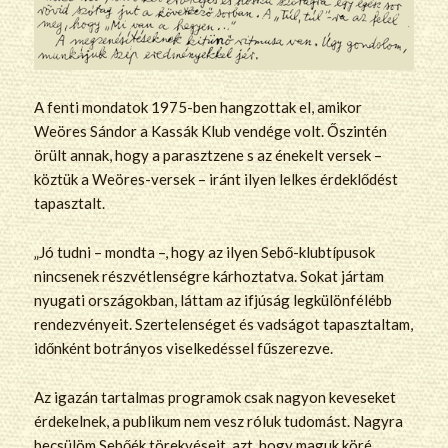
A fenti mondatok 1975-ben hangzottak el, amikor
Weöres Sándor a Kassák Klub vendége volt. Őszintén
örült annak, hogy a parasztzene s az énekelt versek –
köztük a Weöres-versek – iránt ilyen lelkes érdeklődést
tapasztalt.
„Jó tudni – mondta –, hogy az ilyen Sebő-klubtípusok
nincsenek részvétlenségre kárhoztatva. Sokat jártam
nyugati országokban, láttam az ifjúság legkülönfélébb
rendezvényeit. Szertelenséget és vadságot tapasztaltam,
időnként botrányos viselkedéssel fűszerezve.
Az igazán tartalmas programok csak nagyon keveseket
érdekelnek, a publikum nem vesz róluk tudomást. Nagyra
becsülöm Sebőék törekvéseit, azt, hogy maguk köré