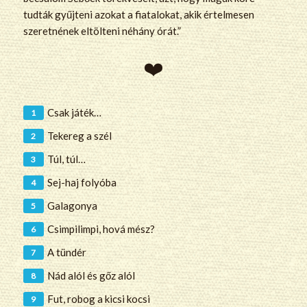
tudták gyűjteni azokat a fiatalokat, akik értelmesen
szeretnének eltölteni néhány órát.”
Csak játék…
Tekereg a szél
Túl, túl…
Sej-haj folyóba
Galagonya
Csimpilimpi, hová mész?
A tündér
Nád alól és gőz alól
Fut, robog a kicsi kocsi