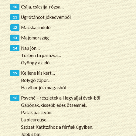
Csija, csicsija, rózsa…
Ugrótáncot jókedvemből
Macska-induló
Majomország
Nap jön…
Tűzben fa parazsa…
Gyöngy az idő…
Kellene kis kert…
Bolygó zápor…
Ha vihar jő a magasból
Psyché – részletek a Hegyaljai évek-ből
Gabónak, kissebb édes ötsémnek.
Patak parttyán.
La pleureuse.
Szózat Katitzához a férfiak ügyiben.
Jobb s bal.