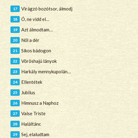
Virágzó bozótsor, álmodj
Ó, ne vidd el…
Azt álmodtam…
Nől a dér
Síkos bádogon
Vöröshajú lányok
Harkály mennykupolán…
Ellentétek
Jubilus
Himnusz a Naphoz
Valse Triste
Haláltánc
Sej, elaludtam