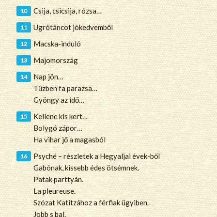
Csija, csicsija, rózsa…
Ugrótáncot jókedvemből
Macska-induló
Majomország
Nap jön…
Tűzben fa parazsa…
Gyöngy az idő…
Kellene kis kert…
Bolygó zápor…
Ha vihar jő a magasból
Psyché – részletek a Hegyaljai évek-ből
Gabónak, kissebb édes ötsémnek.
Patak parttyán.
La pleureuse.
Szózat Katitzához a férfiak ügyiben.
Jobb s bal.