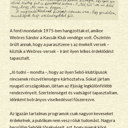
A fenti mondatok 1975-ben hangzottak el, amikor
Weöres Sándor a Kassák Klub vendége volt. Őszintén
örült annak, hogy a parasztzene s az énekelt versek –
köztük a Weöres-versek – iránt ilyen lelkes érdeklődést
tapasztalt.
„Jó tudni – mondta –, hogy az ilyen Sebő-klubtípusok
nincsenek részvétlenségre kárhoztatva. Sokat jártam
nyugati országokban, láttam az ifjúság legkülönfélébb
rendezvényeit. Szertelenséget és vadságot tapasztaltam,
időnként botrányos viselkedéssel fűszerezve.
Az igazán tartalmas programok csak nagyon keveseket
érdekelnek, a publikum nem vesz róluk tudomást. Nagyra
becsülöm Sebőék törekvéseit, azt, hogy maguk köré