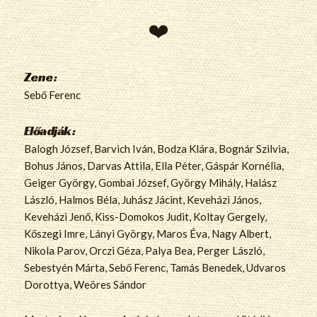
Zene:
Sebő Ferenc
Előadják:
Balogh József, Barvich Iván, Bodza Klára, Bognár Szilvia,
Bohus János, Darvas Attila, Ella Péter, Gáspár Kornélia,
Geiger György, Gombai József, György Mihály, Halász
László, Halmos Béla, Juhász Jácint, Keveházi János,
Keveházi Jenő, Kiss-Domokos Judit, Koltay Gergely,
Kőszegi Imre, Lányi György, Maros Éva, Nagy Albert,
Nikola Parov, Orczi Géza, Palya Bea, Perger László,
Sebestyén Márta, Sebő Ferenc, Tamás Benedek, Udvaros
Dorottya, Weöres Sándor