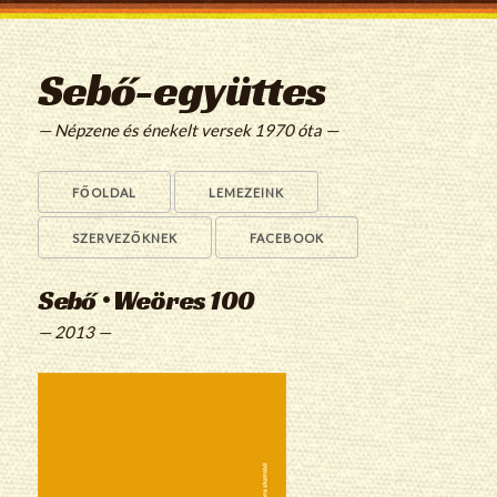
Sebő-együttes
— Népzene és énekelt versek 1970 óta —
FŐOLDAL
LEMEZEINK
SZERVEZŐKNEK
FACEBOOK
Sebő • Weöres 100
— 2013 —