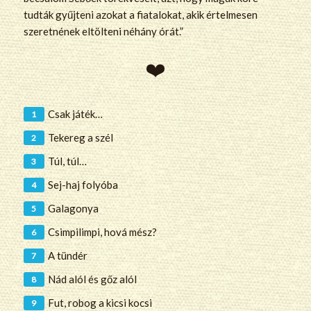
tudták gyűjteni azokat a fiatalokat, akik értelmesen
szeretnének eltölteni néhány órát.”
Csak játék…
Tekereg a szél
Túl, túl…
Sej-haj folyóba
Galagonya
Csimpilimpi, hová mész?
A tündér
Nád alól és gőz alól
Fut, robog a kicsi kocsi