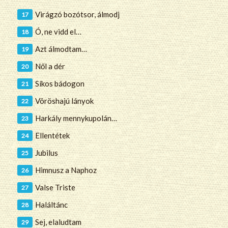
Virágzó bozótsor, álmodj
Ó, ne vidd el…
Azt álmodtam…
Nől a dér
Síkos bádogon
Vöröshajú lányok
Harkály mennykupolán…
Ellentétek
Jubilus
Himnusz a Naphoz
Valse Triste
Haláltánc
Sej, elaludtam