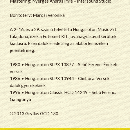
Mastering: Nyerges András Imre – Intersound Stúdió
Borítóterv: Marosi Veronika
A 2–16. és a 29. számú felvétel a Hungaroton Music Zrt.
tulajdona, ezek a Fotexnet Kft. jóváhagyásával kerültek
kiadásra. Ezen dalok eredetileg az alábbi lemezeken
jelentek meg:
1980 • Hungaroton SLPX 13877 – Sebő Ferenc: Énekelt
versek
1986 • Hungaroton SLPX 13944 – Cimbora: Versek,
dalok gyerekeknek
1996 • Hungaroton Classic HCD 14249 – Sebő Ferenc:
Galagonya
℗ 2013 Gryllus GCD 130