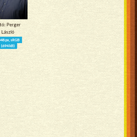
tó: Perger
László
48 px, sRGB
(694 kB)