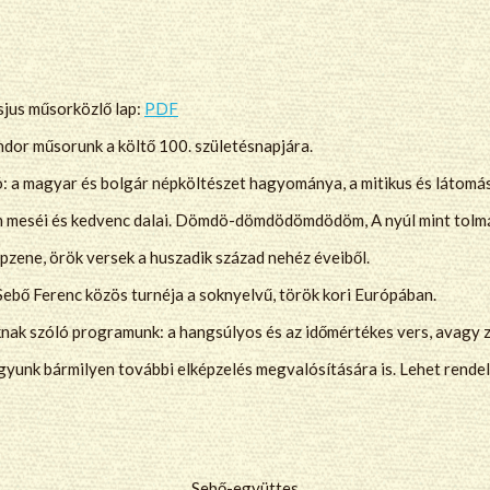
sjus műsorközlő lap:
PDF
or műsorunk a költő 100. születésnapjára.
: a magyar és bolgár népköltészet hagyománya, a mitikus és látomás
n meséi és kedvenc dalai. Dömdö-dömdödömdödöm, A nyúl mint tolmá
épzene, örök versek a huszadik század nehéz éveiből.
 Sebő Ferenc közös turnéja a soknyelvű, török kori Európában.
knak szóló programunk: a hangsúlyos és az időmértékes vers, avagy z
yunk bármilyen további elképzelés megvalósítására is. Lehet rendelni
Sebő-együttes