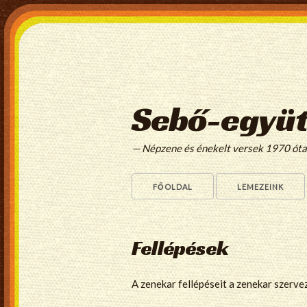
Sebő-együt
— Népzene és énekelt versek 1970 ót
FŐOLDAL
LEMEZEINK
Fellépések
A zenekar fellépéseit a zenekar szerve