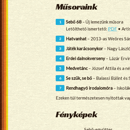
Műsoraink
Sebő 68
– Új lemezünk műsora
Letölthető ismertető:
PDF
• Arti
Hatvanhat
– 2013-as Weöres Sánd
Játék karácsonykor
– Nagy László
Erdei dalnokverseny
– Lázár Ervi
Medvetánc
– József Attila és a n
Se szűk, se bő
– Balassi Bálint és
Rendhagyó irodalomóra
– Iskolá
Ezeken túl természetesen nyitottak vag
Fényképek
Sebő-együttes