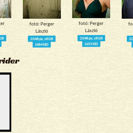
ger
fotó: Perger
fotó: Perger
fo
László
László
RGB
2048 px, sRGB
2048 px, sRGB
20
(653 kB)
(684 kB)
rider