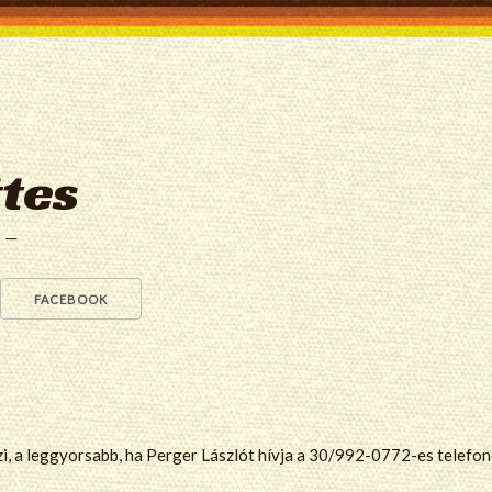
tes
a —
FACEBOOK
zi, a leggyorsabb, ha Perger Lászlót hívja a 30/992-0772-es telefo