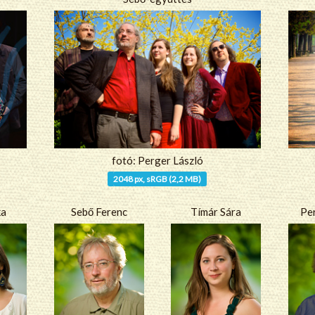
fotó: Perger László
2048 px, sRGB (2,2 MB)
ka
Sebő Ferenc
Tímár Sára
Pe