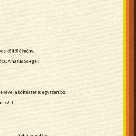
os költői élmény.
cs, A hazudós egér.
enével a költészet is egyszerűbb.
 is! :)
Sebő-együttes