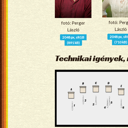
fotó: Per
fotó: Perger
László
László
2048 px, s
2048 px, sRGB
(710 kB)
(891 kB)
Technikai igények, 