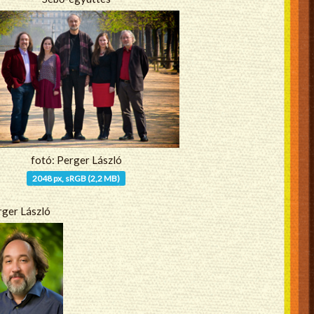
fotó: Perger László
2048 px, sRGB (2,2 MB)
rger László