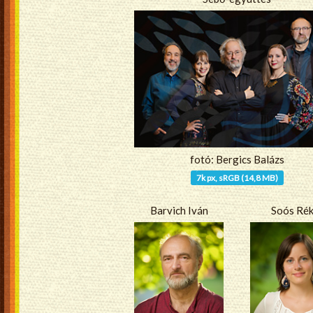
fotó: Bergics Balázs
7k px, sRGB (14,8 MB)
Barvich Iván
Soós Ré