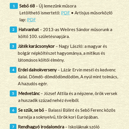
Sebő 68
– Új lemezünk műsora
Letölthető ismertető:
PDF
• Artisjus műsorközlő
lap:
PDF
Hatvanhat
– 2013-as Weöres Sándor műsorunk a
költő 100. születésnapjára.
Játék karácsonykor
– Nagy László: a magyar és
bolgár népköltészet hagyománya, a mitikus és
látomásos költői élmény.
Erdei dalnokverseny
– Lázár Ervin meséi és kedvenc
dalai. Dömdö-dömdödömdödöm, A nyúl mint tolmács,
A hazudós egér.
Medvetánc
– József Attila és a népzene, örök versek
a huszadik század nehéz éveiből.
Se szűk, se bő
– Balassi Bálint és Sebő Ferenc közös
turnéja a soknyelvű, török kori Európában.
Rendhagyó irodalomóra
– Iskoláknak szóló