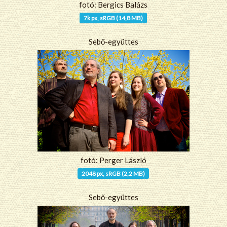
fotó: Bergics Balázs
7k px, sRGB (14,8 MB)
Sebő-együttes
fotó: Perger László
2048 px, sRGB (2,2 MB)
Sebő-együttes