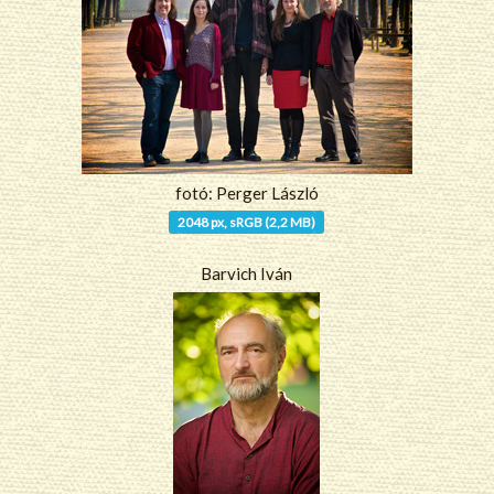
fotó: Perger László
2048 px, sRGB (2,2 MB)
Barvich Iván