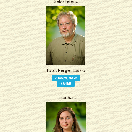
Sebő Ferenc
fotó: Perger László
2048 px, sRGB
(684 kB)
Tímár Sára