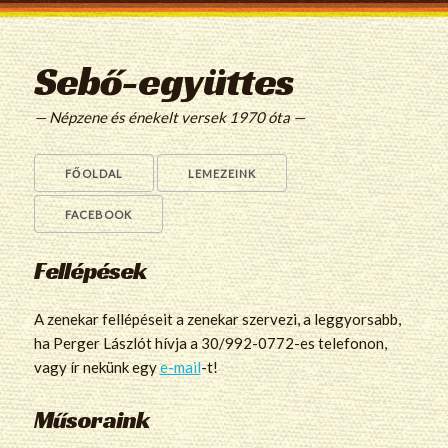
Sebő-együttes
— Népzene és énekelt versek 1970 óta —
FŐOLDAL
LEMEZEINK
FACEBOOK
Fellépések
A zenekar fellépéseit a zenekar szervezi, a leggyorsabb,
ha Perger Lászlót hívja a 30/992-0772-es telefonon,
vagy ír nekünk egy
e-mail
-t!
Műsoraink