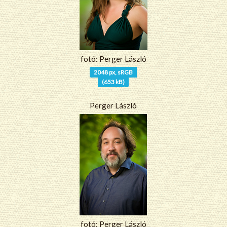
fotó: Perger László
2048 px, sRGB
(653 kB)
Perger László
fotó: Perger László