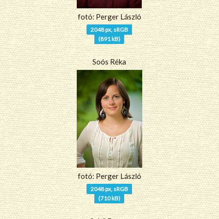
fotó: Perger László
2048 px, sRGB
(891 kB)
Soós Réka
fotó: Perger László
2048 px, sRGB
(710 kB)