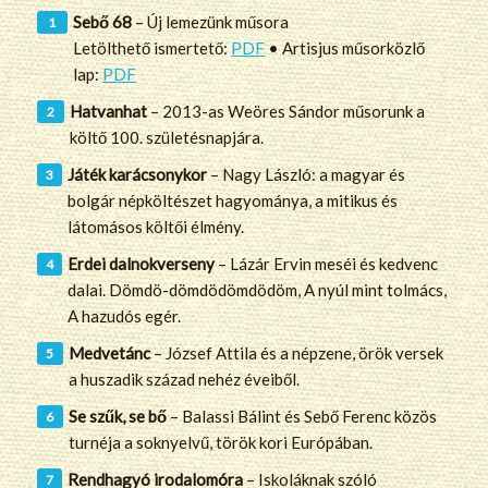
Sebő 68
– Új lemezünk műsora
Letölthető ismertető:
PDF
• Artisjus műsorközlő
lap:
PDF
Hatvanhat
– 2013-as Weöres Sándor műsorunk a
költő 100. születésnapjára.
Játék karácsonykor
– Nagy László: a magyar és
bolgár népköltészet hagyománya, a mitikus és
látomásos költői élmény.
Erdei dalnokverseny
– Lázár Ervin meséi és kedvenc
dalai. Dömdö-dömdödömdödöm, A nyúl mint tolmács,
A hazudós egér.
Medvetánc
– József Attila és a népzene, örök versek
a huszadik század nehéz éveiből.
Se szűk, se bő
– Balassi Bálint és Sebő Ferenc közös
turnéja a soknyelvű, török kori Európában.
Rendhagyó irodalomóra
– Iskoláknak szóló