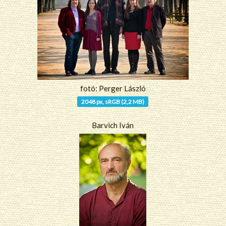
fotó: Perger László
2048 px, sRGB (2,2 MB)
Barvich Iván