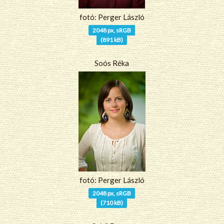
fotó: Perger László
2048 px, sRGB
(891 kB)
Soós Réka
fotó: Perger László
2048 px, sRGB
(710 kB)