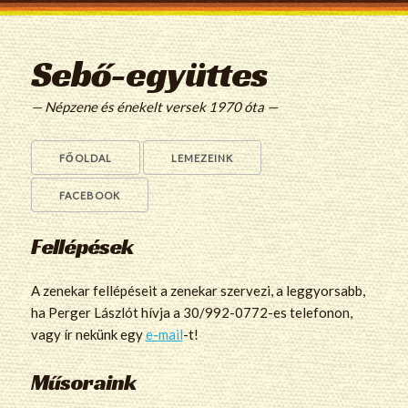
Sebő-együttes
— Népzene és énekelt versek 1970 óta —
FŐOLDAL
LEMEZEINK
FACEBOOK
Fellépések
A zenekar fellépéseit a zenekar szervezi, a leggyorsabb,
ha Perger Lászlót hívja a 30/992-0772-es telefonon,
vagy ír nekünk egy
e-mail
-t!
Műsoraink