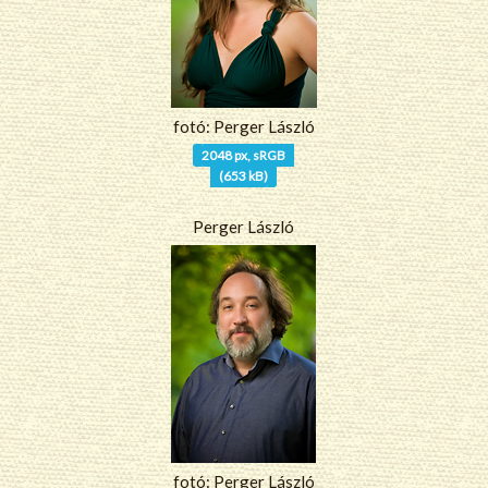
fotó: Perger László
2048 px, sRGB
(653 kB)
Perger László
fotó: Perger László