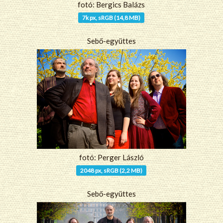
fotó: Bergics Balázs
7k px, sRGB (14,8 MB)
Sebő-együttes
fotó: Perger László
2048 px, sRGB (2,2 MB)
Sebő-együttes