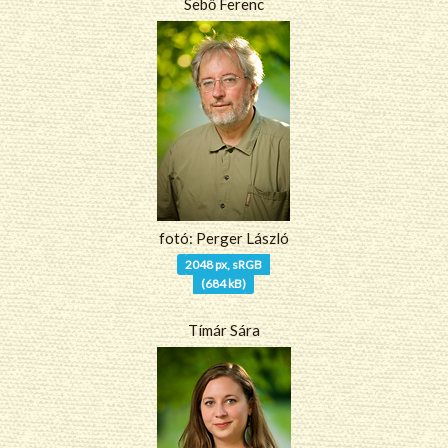
Sebő Ferenc
fotó: Perger László
2048 px, sRGB
(684 kB)
Tímár Sára