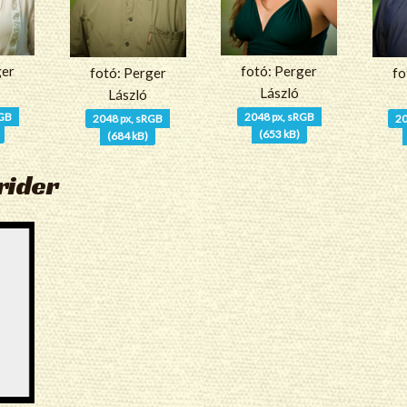
ger
fotó: Perger
fotó: Perger
fo
László
László
RGB
2048 px, sRGB
2048 px, sRGB
20
(653 kB)
(684 kB)
rider