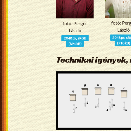
fotó: Per
fotó: Perger
László
László
2048 px, s
2048 px, sRGB
(710 kB)
(891 kB)
Technikai igények, 