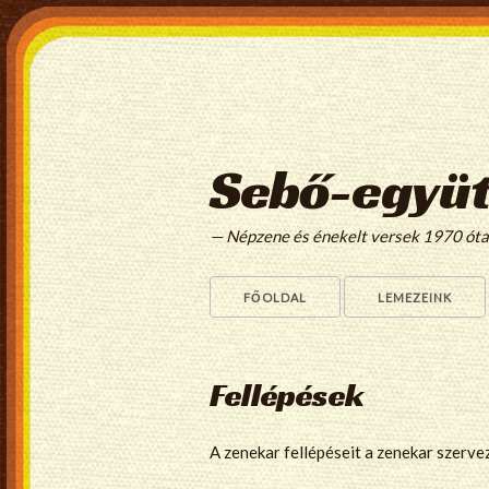
Sebő-együt
— Népzene és énekelt versek 1970 ót
FŐOLDAL
LEMEZEINK
Fellépések
A zenekar fellépéseit a zenekar szerve