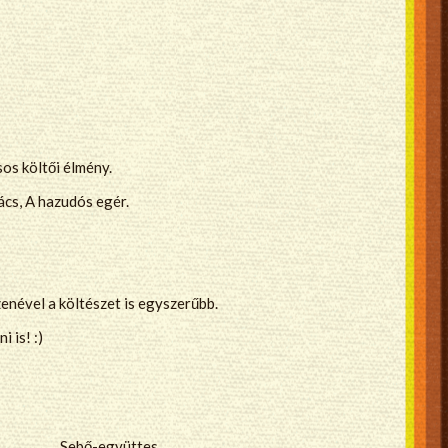
os költői élmény.
cs, A hazudós egér.
enével a költészet is egyszerűbb.
 is! :)
Sebő-együttes