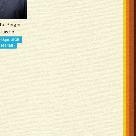
tó: Perger
László
48 px, sRGB
(694 kB)