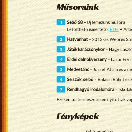
Műsoraink
Sebő 68
– Új lemezünk műsora
Letölthető ismertető:
PDF
• Arti
Hatvanhat
– 2013-as Weöres Sánd
Játék karácsonykor
– Nagy László
Erdei dalnokverseny
– Lázár Ervi
Medvetánc
– József Attila és a n
Se szűk, se bő
– Balassi Bálint és
Rendhagyó irodalomóra
– Iskolá
Ezeken túl természetesen nyitottak vag
Fényképek
Sebő-együttes