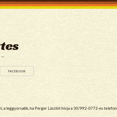
tes
a —
FACEBOOK
zi, a leggyorsabb, ha Perger Lászlót hívja a 30/992-0772-es telefo