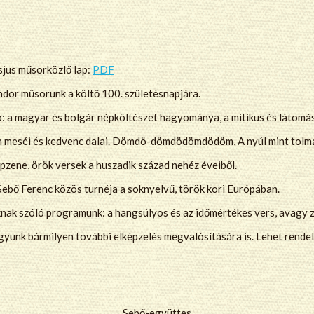
sjus műsorközlő lap:
PDF
or műsorunk a költő 100. születésnapjára.
: a magyar és bolgár népköltészet hagyománya, a mitikus és látomás
n meséi és kedvenc dalai. Dömdö-dömdödömdödöm, A nyúl mint tolmá
épzene, örök versek a huszadik század nehéz éveiből.
 Sebő Ferenc közös turnéja a soknyelvű, török kori Európában.
knak szóló programunk: a hangsúlyos és az időmértékes vers, avagy z
yunk bármilyen további elképzelés megvalósítására is. Lehet rendelni
Sebő-együttes