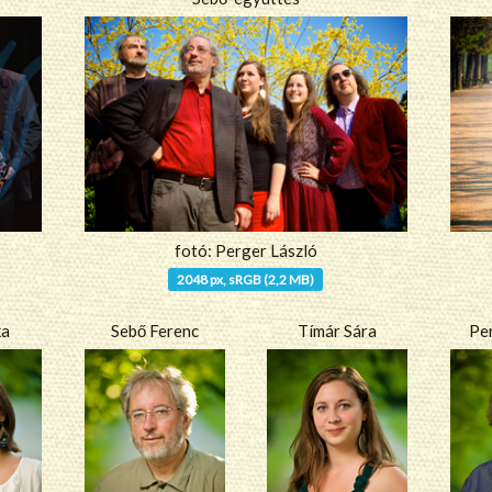
fotó: Perger László
2048 px, sRGB (2,2 MB)
ka
Sebő Ferenc
Tímár Sára
Pe