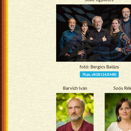
fotó: Bergics Balázs
7k px, sRGB (14,8 MB)
Barvich Iván
Soós Ré