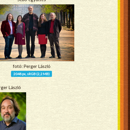
fotó: Perger László
2048 px, sRGB (2,2 MB)
rger László