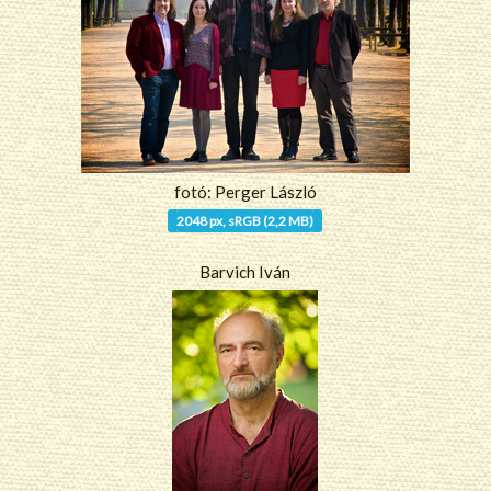
fotó: Perger László
2048 px, sRGB (2,2 MB)
Barvich Iván