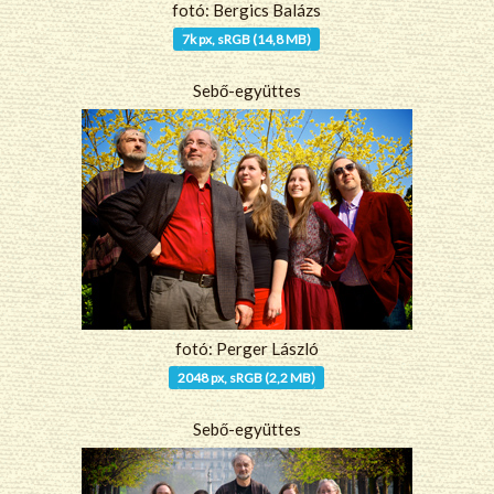
fotó: Bergics Balázs
7k px, sRGB (14,8 MB)
Sebő-együttes
fotó: Perger László
2048 px, sRGB (2,2 MB)
Sebő-együttes