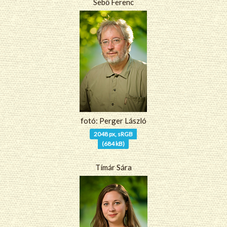
Sebő Ferenc
fotó: Perger László
2048 px, sRGB
(684 kB)
Tímár Sára