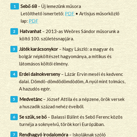
Sebő 68
– Új lemezünk műsora
Letölthető ismertető:
PDF
• Artisjus műsorközlő
lap:
PDF
Hatvanhat
– 2013-as Weöres Sándor műsorunk a
költő 100. születésnapjára.
Játék karácsonykor
– Nagy László: a magyar és
bolgár népköltészet hagyománya, a mitikus és
látomásos költői élmény.
Erdei dalnokverseny
– Lázár Ervin meséi és kedvenc
dalai. Dömdö-dömdödömdödöm, A nyúl mint tolmács,
A hazudós egér.
Medvetánc
– József Attila és a népzene, örök versek
a huszadik század nehéz éveiből.
Se szűk, se bő
– Balassi Bálint és Sebő Ferenc közös
turnéja a soknyelvű, török kori Európában.
Rendhagyó irodalomóra
– Iskoláknak szóló