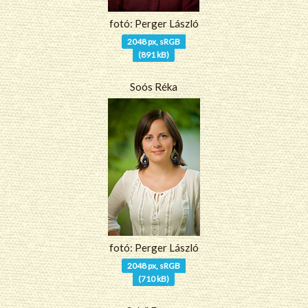
fotó: Perger László
2048 px, sRGB
(891 kB)
Soós Réka
fotó: Perger László
2048 px, sRGB
(710 kB)