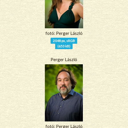
fotó: Perger László
2048 px, sRGB
(653 kB)
Perger László
fotó: Perger László