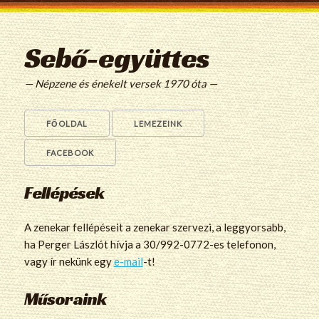
Sebő-együttes
— Népzene és énekelt versek 1970 óta —
FŐOLDAL
LEMEZEINK
FACEBOOK
Fellépések
A zenekar fellépéseit a zenekar szervezi, a leggyorsabb,
ha Perger Lászlót hívja a 30/992-0772-es telefonon,
vagy ír nekünk egy
e-mail
-t!
Műsoraink