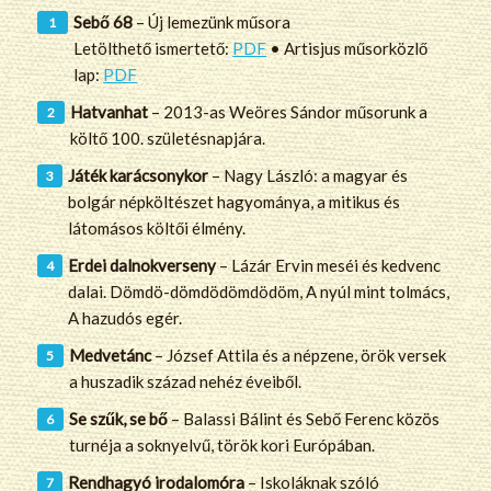
Sebő 68
– Új lemezünk műsora
Letölthető ismertető:
PDF
• Artisjus műsorközlő
lap:
PDF
Hatvanhat
– 2013-as Weöres Sándor műsorunk a
költő 100. születésnapjára.
Játék karácsonykor
– Nagy László: a magyar és
bolgár népköltészet hagyománya, a mitikus és
látomásos költői élmény.
Erdei dalnokverseny
– Lázár Ervin meséi és kedvenc
dalai. Dömdö-dömdödömdödöm, A nyúl mint tolmács,
A hazudós egér.
Medvetánc
– József Attila és a népzene, örök versek
a huszadik század nehéz éveiből.
Se szűk, se bő
– Balassi Bálint és Sebő Ferenc közös
turnéja a soknyelvű, török kori Európában.
Rendhagyó irodalomóra
– Iskoláknak szóló