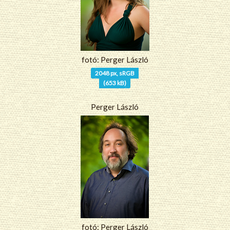
fotó: Perger László
2048 px, sRGB
(653 kB)
Perger László
fotó: Perger László