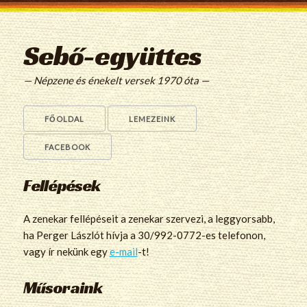
Sebő-együttes
— Népzene és énekelt versek 1970 óta —
FŐOLDAL
LEMEZEINK
FACEBOOK
Fellépések
A zenekar fellépéseit a zenekar szervezi, a leggyorsabb,
ha Perger Lászlót hívja a 30/992-0772-es telefonon,
vagy ír nekünk egy
e-mail
-t!
Műsoraink