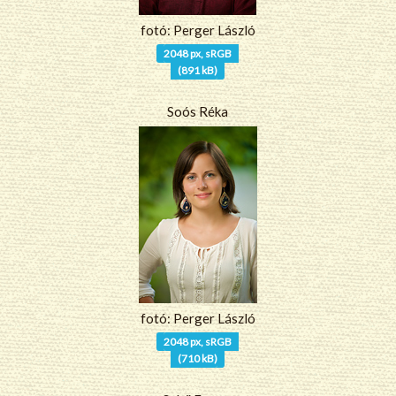
fotó: Perger László
2048 px, sRGB
(891 kB)
Soós Réka
fotó: Perger László
2048 px, sRGB
(710 kB)