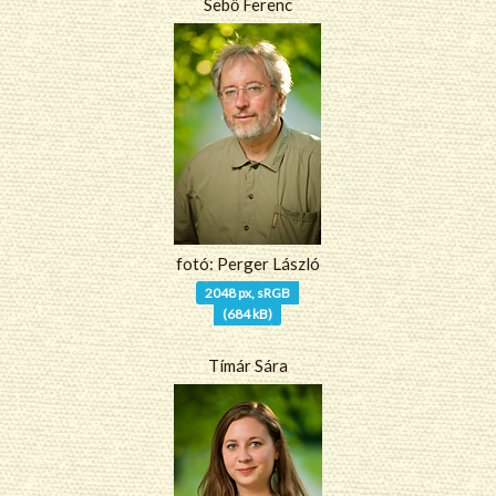
Sebő Ferenc
fotó: Perger László
2048 px, sRGB
(684 kB)
Tímár Sára