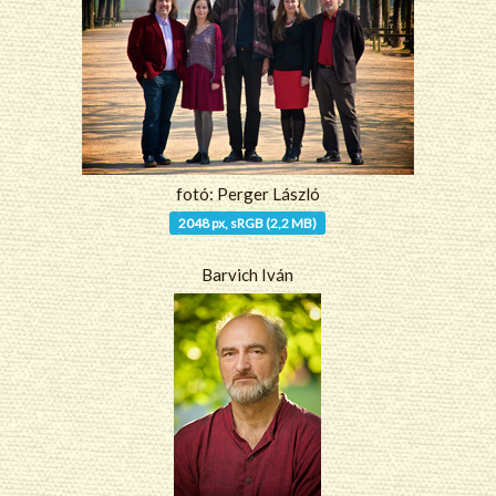
fotó: Perger László
2048 px, sRGB (2,2 MB)
Barvich Iván