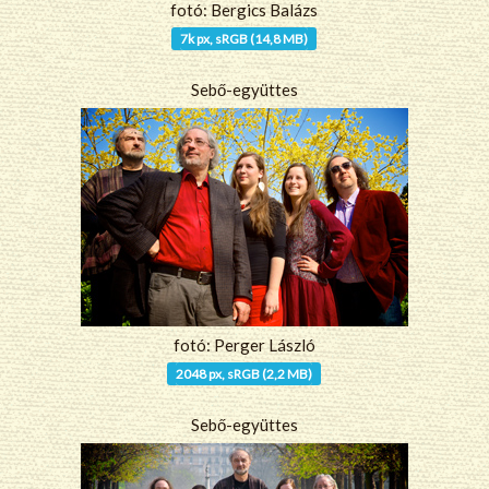
fotó: Bergics Balázs
7k px, sRGB (14,8 MB)
Sebő-együttes
fotó: Perger László
2048 px, sRGB (2,2 MB)
Sebő-együttes