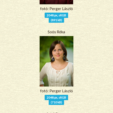
fotó: Perger László
2048 px, sRGB
(891 kB)
Soós Réka
fotó: Perger László
2048 px, sRGB
(710 kB)