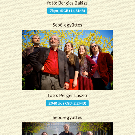
fotó: Bergics Balázs
7k px, sRGB (14,8 MB)
Sebő-együttes
fotó: Perger László
2048 px, sRGB (2,2 MB)
Sebő-együttes