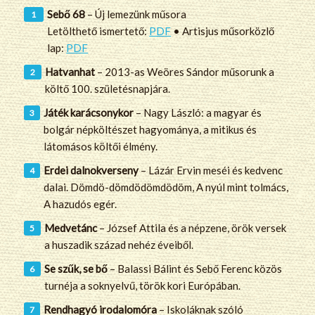
Sebő 68
– Új lemezünk műsora
Letölthető ismertető:
PDF
• Artisjus műsorközlő
lap:
PDF
Hatvanhat
– 2013-as Weöres Sándor műsorunk a
költő 100. születésnapjára.
Játék karácsonykor
– Nagy László: a magyar és
bolgár népköltészet hagyománya, a mitikus és
látomásos költői élmény.
Erdei dalnokverseny
– Lázár Ervin meséi és kedvenc
dalai. Dömdö-dömdödömdödöm, A nyúl mint tolmács,
A hazudós egér.
Medvetánc
– József Attila és a népzene, örök versek
a huszadik század nehéz éveiből.
Se szűk, se bő
– Balassi Bálint és Sebő Ferenc közös
turnéja a soknyelvű, török kori Európában.
Rendhagyó irodalomóra
– Iskoláknak szóló