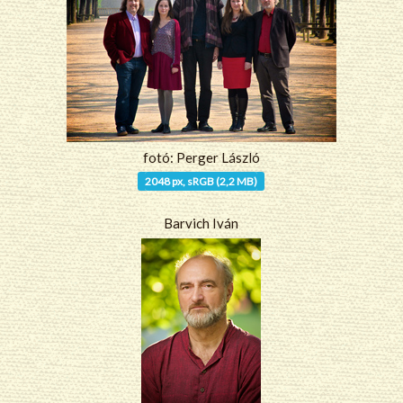
fotó: Perger László
2048 px, sRGB (2,2 MB)
Barvich Iván