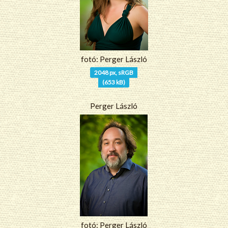
fotó: Perger László
2048 px, sRGB
(653 kB)
Perger László
fotó: Perger László