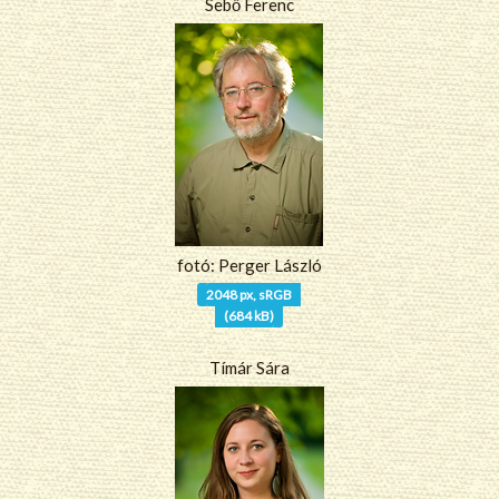
Sebő Ferenc
fotó: Perger László
2048 px, sRGB
(684 kB)
Tímár Sára