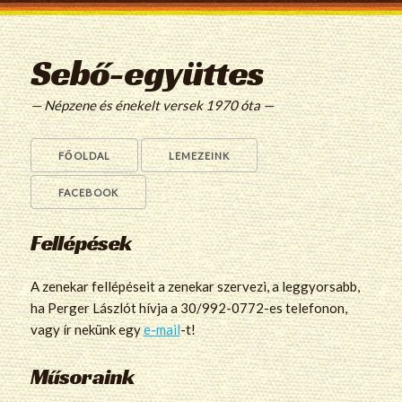
Sebő-együttes
— Népzene és énekelt versek 1970 óta —
FŐOLDAL
LEMEZEINK
FACEBOOK
Fellépések
A zenekar fellépéseit a zenekar szervezi, a leggyorsabb,
ha Perger Lászlót hívja a 30/992-0772-es telefonon,
vagy ír nekünk egy
e-mail
-t!
Műsoraink