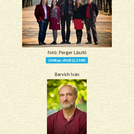
fotó: Perger László
2048 px, sRGB (2,2 MB)
Barvich Iván