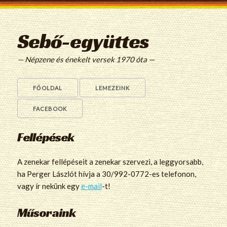
Sebő-együttes
— Népzene és énekelt versek 1970 óta —
FŐOLDAL
LEMEZEINK
FACEBOOK
Fellépések
A zenekar fellépéseit a zenekar szervezi, a leggyorsabb,
ha Perger Lászlót hívja a 30/992-0772-es telefonon,
vagy ír nekünk egy
e-mail
-t!
Műsoraink