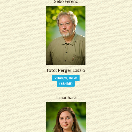
Sebő Ferenc
fotó: Perger László
2048 px, sRGB
(684 kB)
Tímár Sára