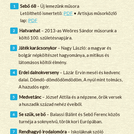
Sebő 68
– Új lemezünk műsora
Letölthető ismertető:
PDF
• Artisjus műsorközlő
lap:
PDF
Hatvanhat
– 2013-as Weöres Sándor műsorunk a
költő 100. születésnapjára.
Játék karácsonykor
– Nagy László: a magyar és
bolgár népköltészet hagyománya, a mitikus és
látomásos költői élmény.
Erdei dalnokverseny
– Lázár Ervin meséi és kedvenc
dalai. Dömdö-dömdödömdödöm, A nyúl mint tolmács,
A hazudós egér.
Medvetánc
– József Attila és a népzene, örök versek
a huszadik század nehéz éveiből.
Se szűk, se bő
– Balassi Bálint és Sebő Ferenc közös
turnéja a soknyelvű, török kori Európában.
Rendhagyó irodalomóra
– Iskoláknak szóló