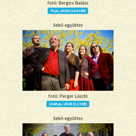
fotó: Bergics Balázs
7k px, sRGB (14,8 MB)
Sebő-együttes
fotó: Perger László
2048 px, sRGB (2,2 MB)
Sebő-együttes