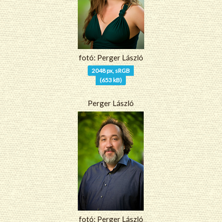
fotó: Perger László
2048 px, sRGB
(653 kB)
Perger László
fotó: Perger László