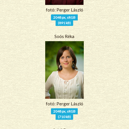
fotó: Perger László
2048 px, sRGB
(891 kB)
Soós Réka
fotó: Perger László
2048 px, sRGB
(710 kB)