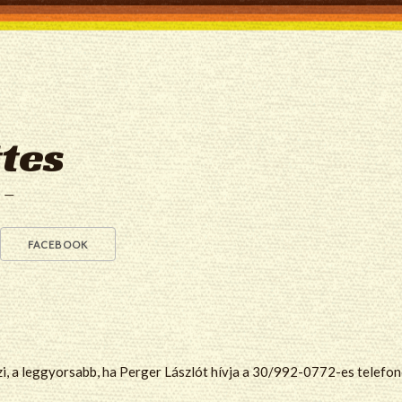
tes
a —
FACEBOOK
zi, a leggyorsabb, ha Perger Lászlót hívja a 30/992-0772-es telefo