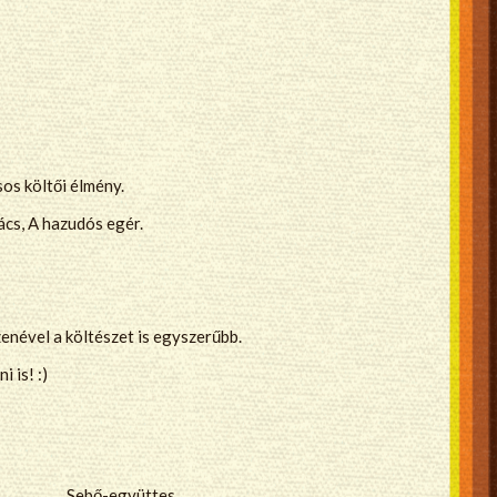
os költői élmény.
cs, A hazudós egér.
enével a költészet is egyszerűbb.
 is! :)
Sebő-együttes