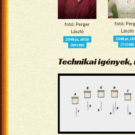
fotó: Per
fotó: Perger
László
László
2048 px, s
2048 px, sRGB
(710 kB)
(891 kB)
Technikai igények, 