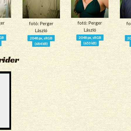
ger
fotó: Perger
fotó: Perger
fo
László
László
RGB
2048 px, sRGB
2048 px, sRGB
20
(653 kB)
(684 kB)
rider