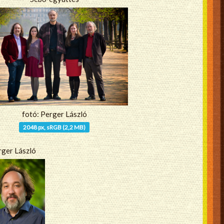
fotó: Perger László
2048 px, sRGB (2,2 MB)
rger László