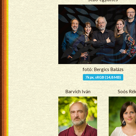
fotó: Bergics Balázs
7k px, sRGB (14,8 MB)
Barvich Iván
Soós Ré