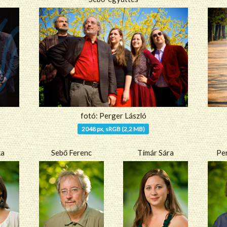
fotó: Perger László
2048 px, sRGB (2,2 MB)
ka
Sebő Ferenc
Tímár Sára
Pe