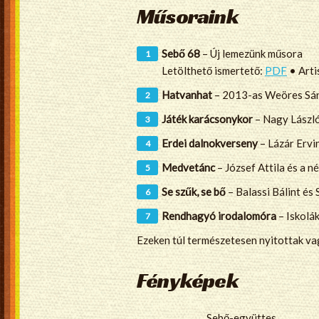
Műsoraink
Sebő 68
– Új lemezünk műsora
Letölthető ismertető:
PDF
• Arti
Hatvanhat
– 2013-as Weöres Sánd
Játék karácsonykor
– Nagy László
Erdei dalnokverseny
– Lázár Ervi
Medvetánc
– József Attila és a n
Se szűk, se bő
– Balassi Bálint és
Rendhagyó irodalomóra
– Iskolá
Ezeken túl természetesen nyitottak vag
Fényképek
Sebő-együttes