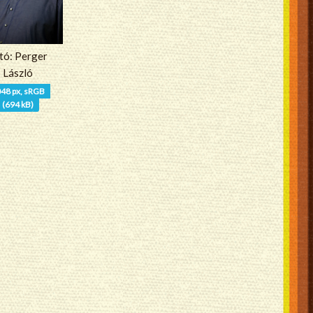
tó: Perger
László
48 px, sRGB
(694 kB)