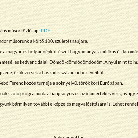
sjus műsorközlő lap:
PDF
or műsorunk a költő 100. születésnapjára.
: a magyar és bolgár népköltészet hagyománya, a mitikus és látomás
n meséi és kedvenc dalai. Dömdö-dömdödömdödöm, A nyúl mint tolmá
épzene, örök versek a huszadik század nehéz éveiből.
 Sebő Ferenc közös turnéja a soknyelvű, török kori Európában.
knak szóló programunk: a hangsúlyos és az időmértékes vers, avagy z
yunk bármilyen további elképzelés megvalósítására is. Lehet rendelni
Sebő-együttes