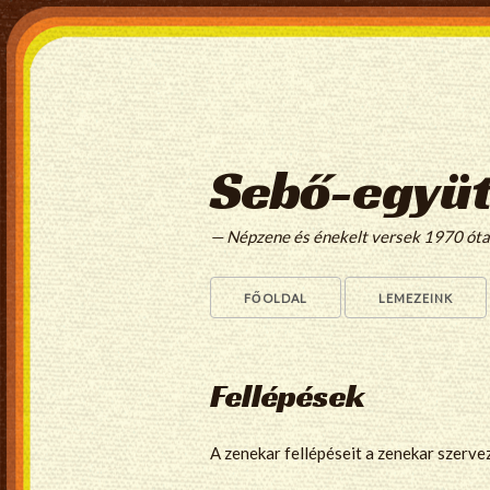
Sebő-együt
— Népzene és énekelt versek 1970 ót
FŐOLDAL
LEMEZEINK
Fellépések
A zenekar fellépéseit a zenekar szerve