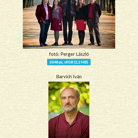
fotó: Perger László
2048 px, sRGB (2,2 MB)
Barvich Iván