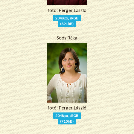
fotó: Perger László
2048 px, sRGB
(891 kB)
Soós Réka
fotó: Perger László
2048 px, sRGB
(710 kB)