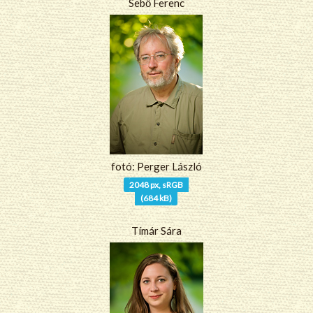
Sebő Ferenc
fotó: Perger László
2048 px, sRGB
(684 kB)
Tímár Sára