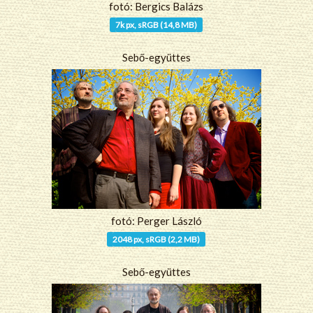
fotó: Bergics Balázs
7k px, sRGB (14,8 MB)
Sebő-együttes
fotó: Perger László
2048 px, sRGB (2,2 MB)
Sebő-együttes