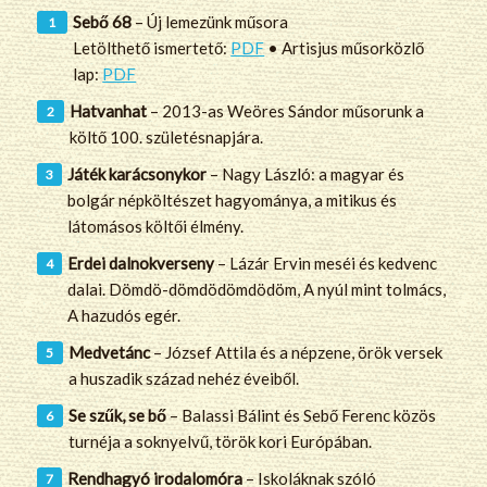
Sebő 68
– Új lemezünk műsora
Letölthető ismertető:
PDF
• Artisjus műsorközlő
lap:
PDF
Hatvanhat
– 2013-as Weöres Sándor műsorunk a
költő 100. születésnapjára.
Játék karácsonykor
– Nagy László: a magyar és
bolgár népköltészet hagyománya, a mitikus és
látomásos költői élmény.
Erdei dalnokverseny
– Lázár Ervin meséi és kedvenc
dalai. Dömdö-dömdödömdödöm, A nyúl mint tolmács,
A hazudós egér.
Medvetánc
– József Attila és a népzene, örök versek
a huszadik század nehéz éveiből.
Se szűk, se bő
– Balassi Bálint és Sebő Ferenc közös
turnéja a soknyelvű, török kori Európában.
Rendhagyó irodalomóra
– Iskoláknak szóló