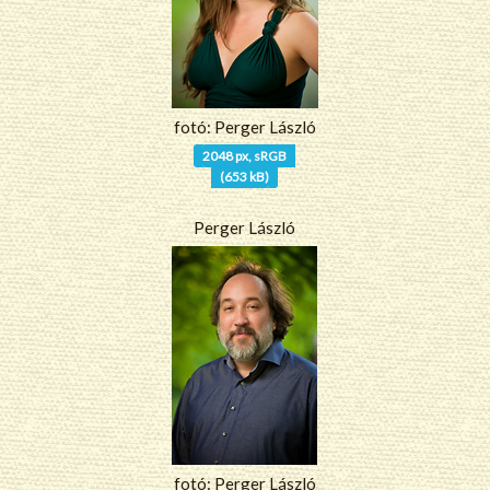
fotó: Perger László
2048 px, sRGB
(653 kB)
Perger László
fotó: Perger László