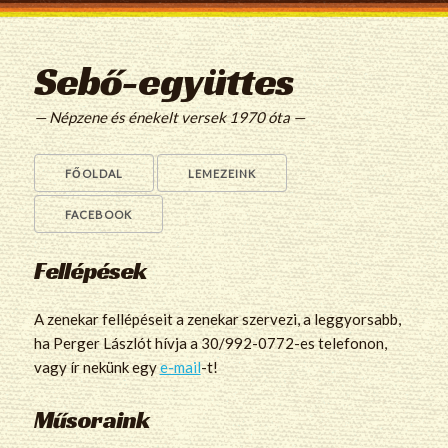
Sebő-együttes
— Népzene és énekelt versek 1970 óta —
FŐOLDAL
LEMEZEINK
FACEBOOK
Fellépések
A zenekar fellépéseit a zenekar szervezi, a leggyorsabb,
ha Perger Lászlót hívja a 30/992-0772-es telefonon,
vagy ír nekünk egy
e-mail
-t!
Műsoraink