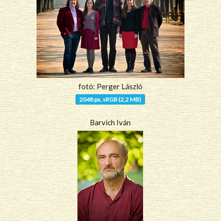
fotó: Perger László
2048 px, sRGB (2,2 MB)
Barvich Iván