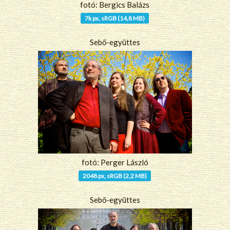
fotó: Bergics Balázs
7k px, sRGB (14,8 MB)
Sebő-együttes
fotó: Perger László
2048 px, sRGB (2,2 MB)
Sebő-együttes