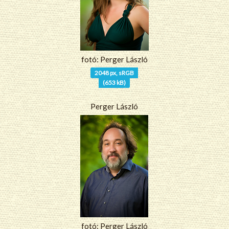
fotó: Perger László
2048 px, sRGB
(653 kB)
Perger László
fotó: Perger László