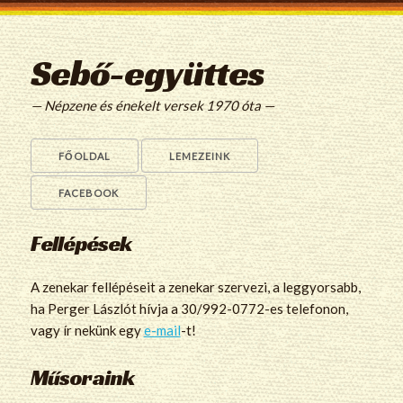
Sebő-együttes
— Népzene és énekelt versek 1970 óta —
FŐOLDAL
LEMEZEINK
FACEBOOK
Fellépések
A zenekar fellépéseit a zenekar szervezi, a leggyorsabb,
ha Perger Lászlót hívja a 30/992-0772-es telefonon,
vagy ír nekünk egy
e-mail
-t!
Műsoraink