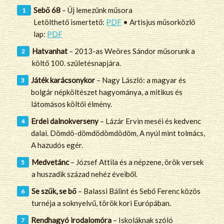
Sebő 68
– Új lemezünk műsora
Letölthető ismertető:
PDF
• Artisjus műsorközlő
lap:
PDF
Hatvanhat
– 2013-as Weöres Sándor műsorunk a
költő 100. születésnapjára.
Játék karácsonykor
– Nagy László: a magyar és
bolgár népköltészet hagyománya, a mitikus és
látomásos költői élmény.
Erdei dalnokverseny
– Lázár Ervin meséi és kedvenc
dalai. Dömdö-dömdödömdödöm, A nyúl mint tolmács,
A hazudós egér.
Medvetánc
– József Attila és a népzene, örök versek
a huszadik század nehéz éveiből.
Se szűk, se bő
– Balassi Bálint és Sebő Ferenc közös
turnéja a soknyelvű, török kori Európában.
Rendhagyó irodalomóra
– Iskoláknak szóló