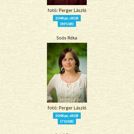
fotó: Perger László
2048 px, sRGB
(891 kB)
Soós Réka
fotó: Perger László
2048 px, sRGB
(710 kB)