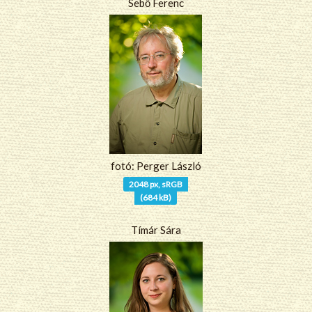
Sebő Ferenc
fotó: Perger László
2048 px, sRGB
(684 kB)
Tímár Sára