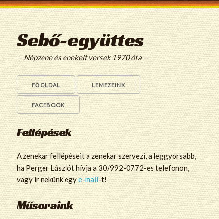
Sebő-együttes
— Népzene és énekelt versek 1970 óta —
FŐOLDAL
LEMEZEINK
FACEBOOK
Fellépések
A zenekar fellépéseit a zenekar szervezi, a leggyorsabb,
ha Perger Lászlót hívja a 30/992-0772-es telefonon,
vagy ír nekünk egy
e-mail
-t!
Műsoraink