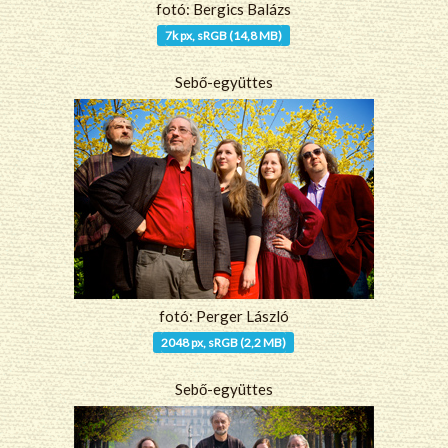
fotó: Bergics Balázs
7k px, sRGB (14,8 MB)
Sebő-együttes
fotó: Perger László
2048 px, sRGB (2,2 MB)
Sebő-együttes