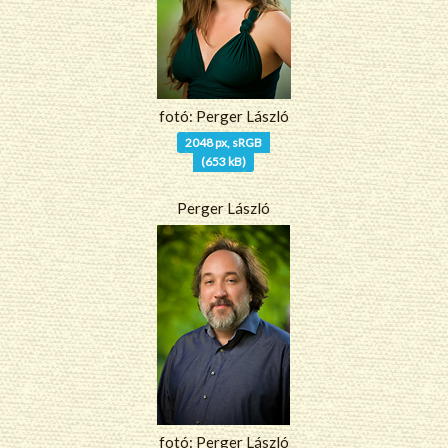
fotó: Perger László
2048 px, sRGB
(653 kB)
Perger László
fotó: Perger László