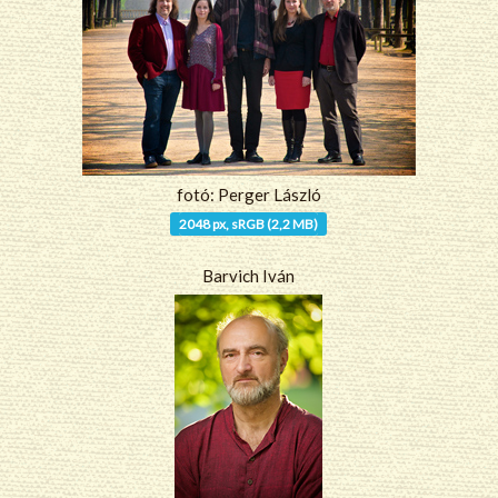
fotó: Perger László
2048 px, sRGB (2,2 MB)
Barvich Iván