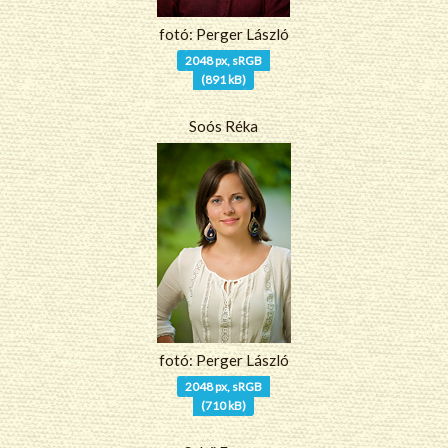
fotó: Perger László
2048 px, sRGB
(891 kB)
Soós Réka
fotó: Perger László
2048 px, sRGB
(710 kB)