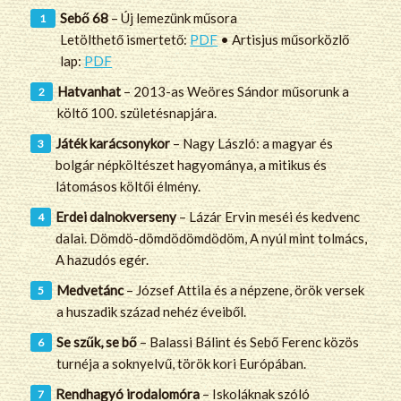
Sebő 68
– Új lemezünk műsora
Letölthető ismertető:
PDF
• Artisjus műsorközlő
lap:
PDF
Hatvanhat
– 2013-as Weöres Sándor műsorunk a
költő 100. születésnapjára.
Játék karácsonykor
– Nagy László: a magyar és
bolgár népköltészet hagyománya, a mitikus és
látomásos költői élmény.
Erdei dalnokverseny
– Lázár Ervin meséi és kedvenc
dalai. Dömdö-dömdödömdödöm, A nyúl mint tolmács,
A hazudós egér.
Medvetánc
– József Attila és a népzene, örök versek
a huszadik század nehéz éveiből.
Se szűk, se bő
– Balassi Bálint és Sebő Ferenc közös
turnéja a soknyelvű, török kori Európában.
Rendhagyó irodalomóra
– Iskoláknak szóló