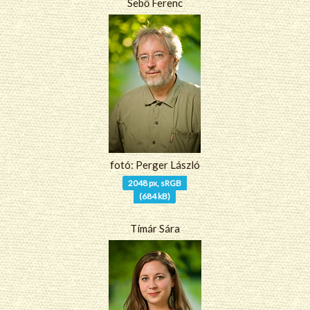
Sebő Ferenc
fotó: Perger László
2048 px, sRGB
(684 kB)
Tímár Sára